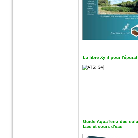
n°175 - Octobre 2016
Horticulture et Paysage
Noues végétalisées : palier
l’imperméabilisation des sols
La fibre Xylit pour l'épura
Hors-Série - Juillet 2016
CHANTIERS DE FRANCE
AquaTerra Solutions : Géo-
alvéoles XXL
Guide AquaTerra des sol
lacs et cours d'eau