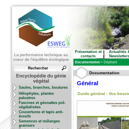
Présentation et
Actualités 
La performance technique au
contacts
Newsletter
coeur de l'équilibre écologique
Documentation
>
Dépliant
Documentation
Encyclopédie du génie
végétal
Général
Saules, branches, boutures
Hélophytes, plantes
Guide général : Vos besoi
palustres
Fascines et géonattes pré-
végétalisées
Couvertures et tapis anti-
érosifs
Semences et mélanges
grainiers