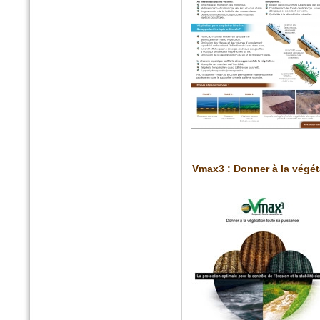
n°40 - Avril 2016
Egis contact
Le parc du Heyritz, nouveau
poumon vert de Strasbourg
Vmax3 : Donner à la végét