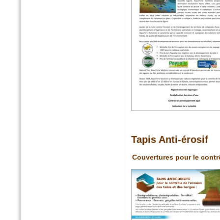
n°389 Mai 2016
Paysage actualité
Fascines en fibres de bois
Tapis Anti-érosif
n°5 - Avril 2016
SolScope Mag
Couvertures pour le contrô
Confinement des terres et
granulats par géoalvéoles