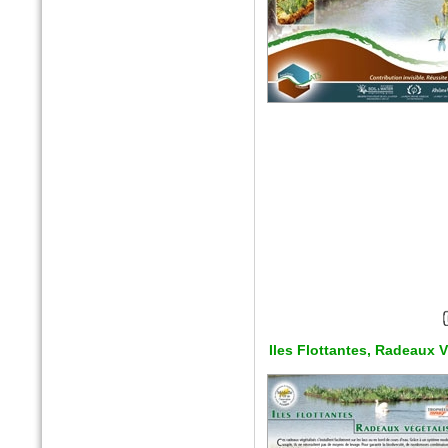
n°179 - Mars 2017
Conception, réalisation et
gestion des espaces verts et
des aménagements urbains
Espace publique et paysage
n°79 - Mars 2017
Iles Flottantes, Radeaux 
Le magazine des paysagistes
et des artisans de la nature
Profession paysagiste