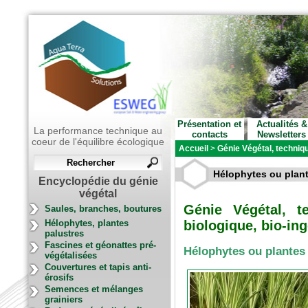
Présentation et
Actualités &
La performance technique au
contacts
Newsletters
coeur de l'équilibre écologique
Accueil
>
Génie Végétal, techniqu
Hélophytes ou plant
Encyclopédie du génie
végétal
Génie Végétal, t
Saules, branches, boutures
Hélophytes, plantes
biologique, bio-ing
palustres
Fascines et géonattes pré-
Hélophytes ou plantes
végétalisées
Couvertures et tapis anti-
érosifs
Semences et mélanges
grainiers