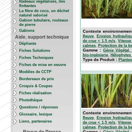
Radeaux végétalisés, îles
flottantes
La fibre de coco, un déchet
naturel valorisé
Gabion tubulaire, rouleaux
de pierre
Gabions
Contexte environnemen
,
fleuve
Erosion hydrauliqu
Aide, support technique
,
de crue < 1,5 m/s
Vitesse
Dépliants
,
calmes
Protection de la b
Gamme :
Génie Végétal, 
Fiches Solutions
,
bio-ingénierie
Hélophytes 
Fiches Techniques
Type de Produit :
Plantes
Fiches de mise en oeuvre
Modèles de CCTP
Bordereaux de prix
Croquis & Coupes
Fiches réalisation
Photothèque
Questions / réponses
Contexte environnemen
Glossaire, lexique
,
fleuve
Erosion hydrauliqu
Liens, partenaires
,
de crue < 1,5 m/s
Vitesse
,
calmes
Protection de la b
Gamme :
Revue de Presse
Génie Végétal, 