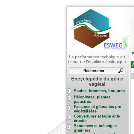
P
La performance technique au
coeur de l'équilibre écologique
A
Encyclopédie du génie
végétal
Saules, branches, boutures
Hélophytes, plantes
palustres
Fascines et géonattes pré-
végétalisées
Couvertures et tapis anti-
érosifs
Semences et mélanges
grainiers