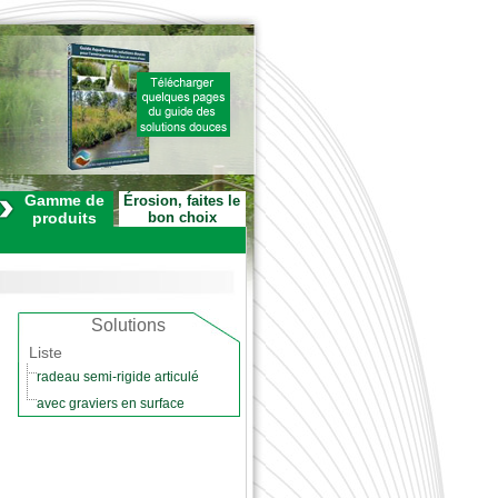
Gamme de
Érosion, faites le
produits
bon choix
Solutions
Liste
radeau semi-rigide articulé
avec graviers en surface