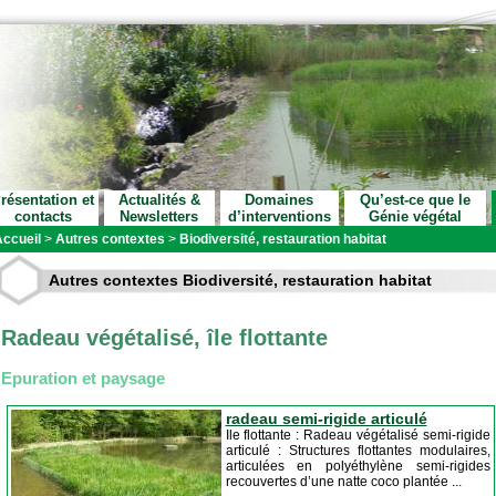
résentation et
Actualités &
Domaines
Qu’est-ce que le
contacts
Newsletters
d’interventions
Génie végétal
ccueil
>
Autres contextes
>
Biodiversité, restauration habitat
Autres contextes Biodiversité, restauration habitat
Radeau végétalisé, île flottante
Epuration et paysage
radeau semi-rigide articulé
Ile flottante : Radeau végétalisé semi-rigide
articulé : Structures flottantes modulaires,
articulées en polyéthylène semi-rigides
recouvertes d’une natte coco plantée ...