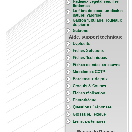
Radeaux végétalisés, îles
flottantes
La fibre de coco, un déchet
naturel valorisé
Gabion tubulaire, rouleaux
de pierre
Gabions
Aide, support technique
Dépliants
Fiches Solutions
Fiches Techniques
Fiches de mise en oeuvre
Modèles de CCTP
Bordereaux de prix
Croquis & Coupes
Fiches réalisation
Photothèque
Questions / réponses
Glossaire, lexique
Liens, partenaires
Revue de Presse