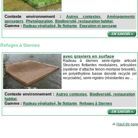
Contexte environnement :
,
Autres contextes
Aménagements
,
,
,
paysagers
Phytoépuration
Biodiversité, restauration habitat
Gamme :
,
Radeau végétalisé, île flottante
Epuration et paysage
Refuges à Sternes
avec graviers en surface
Radeau à sternes semi-rigide articulé
Structures flottantes modulaires, articulées
(système d’attache tenon-mortaise breveté),
en polyéthylène basse densité recyclé (et
recyclable), semi-rigides (résistantes au ...
Contexte environnement :
,
Autres contextes
Biodiversité, restauration
,
habitat
Gamme :
,
Radeau végétalisé, île flottante
Refuges à Sternes
Haut de pag