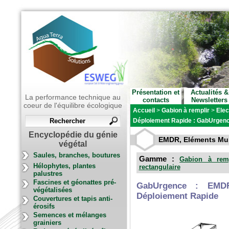
Présentation et
Actualités &
La performance technique au
contacts
Newsletters
coeur de l'équilibre écologique
Accueil
>
Gabion à remplir
>
Elec
Déploiement Rapide : GabUrgen
Encyclopédie du génie
EMDR, Eléments Mult
végétal
Saules, branches, boutures
Gamme :
Gabion à remp
Hélophytes, plantes
rectangulaire
palustres
Fascines et géonattes pré-
GabUrgence : EMDR,
végétalisées
Déploiement Rapide
Couvertures et tapis anti-
érosifs
Semences et mélanges
grainiers