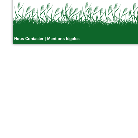
n°179 - Mars 2017
Conception, réalisation et
gestion des espaces verts et
des aménagements urbains
Espace publique et paysage
Nous Contacter
|
Mentions légales
n°79 - Mars 2017
Le magazine des paysagistes
et des artisans de la nature
Profession paysagiste