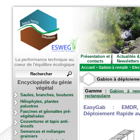
Présentation et
Actualités &
La performance technique au
contacts
Newsletters
coeur de l'équilibre écologique
Accueil
>
Gabion à remplir
>
Elec
Gabion à déploieme
Encyclopédie du génie
végétal
Gamme :
Gabion à remp
Saules, branches, boutures
rectangulaire
Hélophytes, plantes
palustres
EasyGab : EMDR, E
Fascines et géonattes pré-
Déploiement Rapide a
végétalisées
Couvertures et tapis anti-
érosifs
Semences et mélanges
grainiers