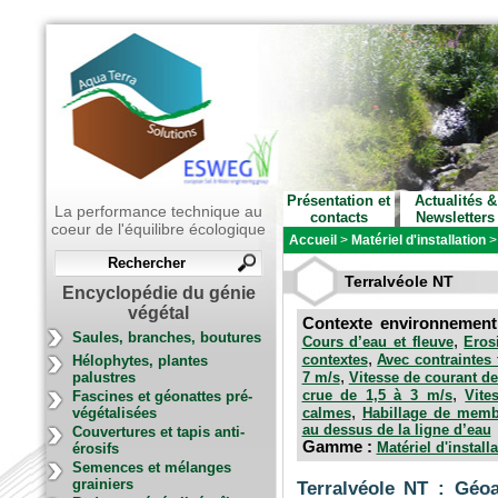
Présentation et
Actualités &
La performance technique au
contacts
Newsletters
coeur de l'équilibre écologique
Accueil
>
Matériel d'installation
Terralvéole NT
Encyclopédie du génie
végétal
Contexte environnemen
Saules, branches, boutures
,
Cours d’eau et fleuve
Eros
,
contextes
Avec contraintes 
Hélophytes, plantes
,
palustres
7 m/s
Vitesse de courant de
,
crue de 1,5 à 3 m/s
Vite
Fascines et géonattes pré-
,
végétalisées
calmes
Habillage de memb
au dessus de la ligne d’eau
Couvertures et tapis anti-
Gamme :
Matériel d'install
érosifs
Semences et mélanges
grainiers
Terralvéole NT : Géoa