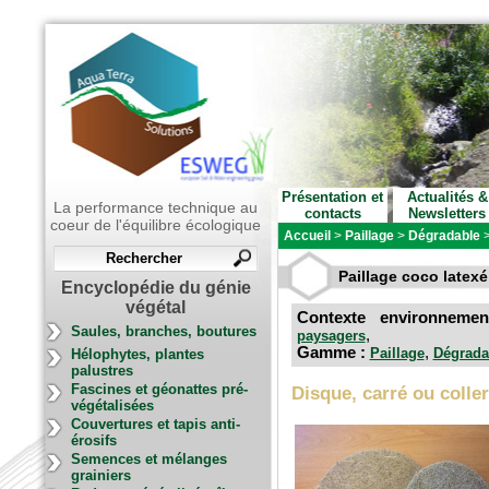
Présentation et
Actualités &
La performance technique au
contacts
Newsletters
coeur de l'équilibre écologique
Accueil
>
Paillage
>
Dégradable
Paillage coco latexé
Encyclopédie du génie
végétal
Contexte environnem
Saules, branches, boutures
,
paysagers
Gamme :
,
Paillage
Dégrada
Hélophytes, plantes
palustres
Fascines et géonattes pré-
Disque, carré ou coller
végétalisées
Couvertures et tapis anti-
érosifs
Semences et mélanges
grainiers