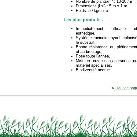
Nombre de plants/m² : 18-20 /m² ;
Dimensions (Lxl) : 5 m x 1 m.
Poids: 50 kg/unité
Les plus produits :
Immédiatement efficace e
esthétique,
Système racinaire ayant colonis
le substrat,
Bonne résistance au piétinemen
et au broutage,
Pose toute l’année,
Mise en œuvre sans personnel o
matériel spécialisés,
Biodiversité accrue.
Haut de pag