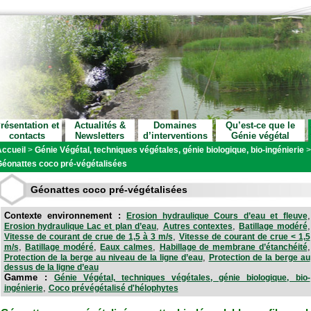
résentation et
Actualités &
Domaines
Qu’est-ce que le
contacts
Newsletters
d’interventions
Génie végétal
ccueil
>
Génie Végétal, techniques végétales, génie biologique, bio-ingénierie
éonattes coco pré-végétalisées
Géonattes coco pré-végétalisées
Contexte environnement :
,
Erosion hydraulique Cours d’eau et fleuve
,
,
,
Erosion hydraulique Lac et plan d’eau
Autres contextes
Batillage modéré
,
Vitesse de courant de crue de 1,5 à 3 m/s
Vitesse de courant de crue < 1,5
,
,
,
,
m/s
Batillage modéré
Eaux calmes
Habillage de membrane d’étanchéité
,
Protection de la berge au niveau de la ligne d’eau
Protection de la berge au
dessus de la ligne d’eau
Gamme :
Génie Végétal, techniques végétales, génie biologique, bio-
,
ingénierie
Coco prévégétalisé d'hélophytes