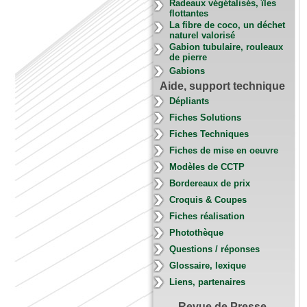
Radeaux végétalisés, îles
flottantes
La fibre de coco, un déchet
naturel valorisé
Gabion tubulaire, rouleaux
de pierre
Gabions
Aide, support technique
Dépliants
Fiches Solutions
Fiches Techniques
Fiches de mise en oeuvre
Modèles de CCTP
Bordereaux de prix
Croquis & Coupes
Fiches réalisation
Photothèque
Questions / réponses
Glossaire, lexique
Liens, partenaires
Revue de Presse