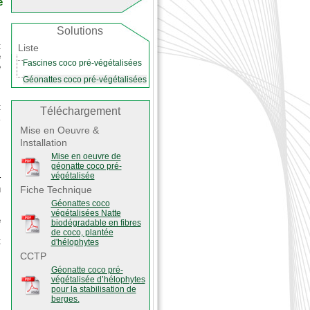
e
Solutions
t
Liste
e
Fascines coco pré-végétalisées
e
Géonattes coco pré-végétalisées
s
t
Téléchargement
à
Mise en Oeuvre &
Installation
Mise en oeuvre de
géonatte coco pré-
,
végétalisée
r
u
Fiche Technique
,
Géonattes coco
s
végétalisées Natte
e
biodégradable en fibres
,
de coco, plantée
t
d'hélophytes
CCTP
Géonatte coco pré-
végétalisée d’hélophytes
pour la stabilisation de
5
berges.