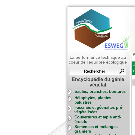
P
La performance technique au
coeur de l'équilibre écologique
A
G
Encyclopédie du génie
végétal
Saules, branches, boutures
Hélophytes, plantes
palustres
Fascines et géonattes pré-
végétalisées
Couvertures et tapis anti-
érosifs
Semences et mélanges
grainiers