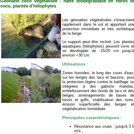
Géonatte coco végétalisée : natte biodégradable en fibres d
coco, plantée d'hélophytes
Les géonattes végétalisées s'enracinen
rapidement dans le sol et apportent un
protection immédiate et très esthétiqu
de la berge.
Le support peut être incliné. Les plante
aquatiques (hélophytes) peuvent vivre e
se développer de -15/20 cm jusqu'
environ +30 cm.
Utilisations :
Zones humides, le long des cours d'eau
sur les berges des lacs et bassins, pou
la protection légère contre le batillage o
intégrées à des gabions matelas
embellissement des bords de lacs et de
berges, aménagements de bases d
loisirs et golfs, stabilisation des rives
érosion superficielle des berges e
végétalisation immédiate.
Principales caractéristiques :
Résistance aux crues : jusqu'à 3.
m/s ;