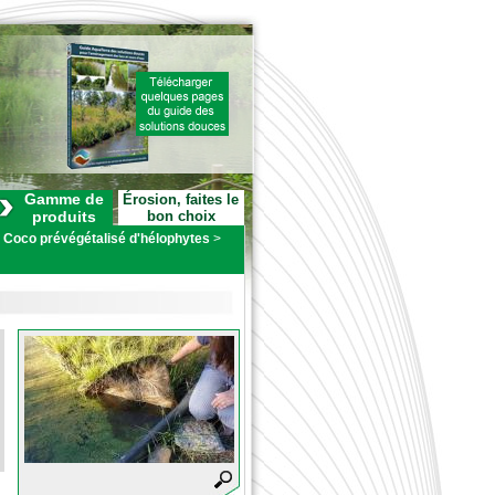
Gamme de
Érosion, faites le
produits
bon choix
>
Coco prévégétalisé d'hélophytes
>