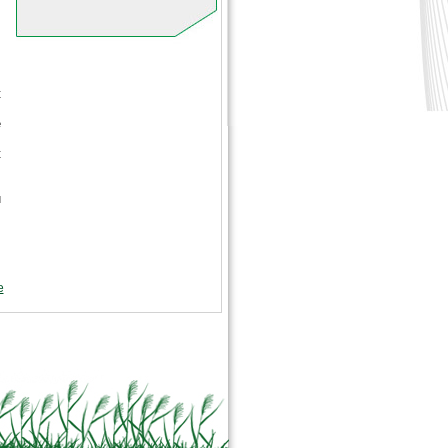
t
é
t
u
e