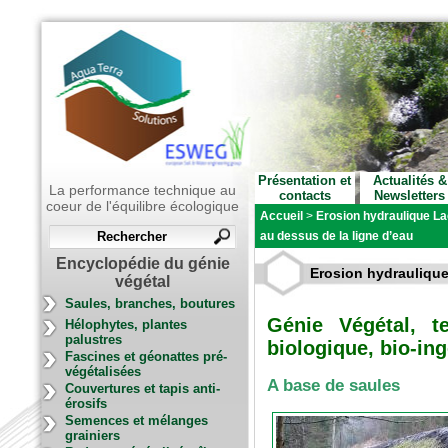
Présentation et
Actualités &
La performance technique au
contacts
Newsletters
coeur de l'équilibre écologique
Accueil
>
Erosion hydraulique Lac
au dessus de la ligne d’eau
Encyclopédie du génie
Erosion hydraulique 
végétal
Saules, branches, boutures
Génie Végétal, t
Hélophytes, plantes
palustres
biologique, bio-ing
Fascines et géonattes pré-
végétalisées
A base de saules
Couvertures et tapis anti-
érosifs
Semences et mélanges
grainiers