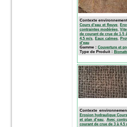
Contexte environnemen
,
Cours d’eau et fleuve
Ero
,
contraintes modérées
Vit
de courant de crue de 1,5 
n°40 - Avril 2016
,
,
4,5 m/s
Eaux calmes
Pro
d’eau
Egis contact
Gamme :
Couverture et pr
Le parc du Heyritz, nouveau
Type de Produit :
Bionatt
poumon vert de Strasbourg
Contexte environneme
Erosion hydraulique Cours 
,
et plan d’eau
Avec contr
courant de crue de 3 à 4,5