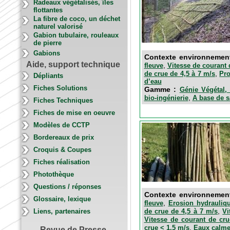
Radeaux végétalisés, îles
flottantes
La fibre de coco, un déchet
naturel valorisé
Gabion tubulaire, rouleaux
de pierre
Gabions
Contexte environnemen
Aide, support technique
,
fleuve
Vitesse de courant 
,
de crue de 4,5 à 7 m/s
Pro
Dépliants
d’eau
Fiches Solutions
Gamme :
Génie Végétal, 
,
bio-ingénierie
A base de s
Fiches Techniques
Fiches de mise en oeuvre
Modèles de CCTP
Bordereaux de prix
Croquis & Coupes
Fiches réalisation
Photothèque
Questions / réponses
Contexte environnemen
Glossaire, lexique
,
fleuve
Erosion hydrauliqu
,
de crue de 4,5 à 7 m/s
Vi
Liens, partenaires
Vitesse de courant de cru
,
crue < 1,5 m/s
Eaux calm
Revue de Presse