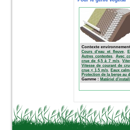
Contexte environnemen
,
Cours d’eau et fleuve
E
,
Autres contextes
Avec co
,
crue de 4,5 à 7 m/s
Vit
Vitesse de courant de cru
,
crue < 1,5 m/s
Eaux calm
Protection de la berge au 
Gamme :
Matériel d'instal