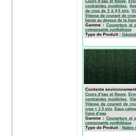
,
Cours d’eau et fleuve
Ero
,
contraintes modérées
Ave
,
de crue de 3 à 4,5 m/s
Vi
Vitesse de courant de crue
berge au dessus de la lign
Gamme :
Couverture et p
composante synthétique
Type de Produit :
Géomats
n°77 Janv 2017
Le magazine des paysagistes
et des artisans de la nature
Profession paysagiste
Contexte environnemen
,
Cours d’eau et fleuve
Ero
,
contraintes modérées
Vit
Vitesse de courant de cru
,
crue < 1,5 m/s
Eaux calm
ligne d’eau
Gamme :
Couverture et p
composante synthétique
Type de Produit :
Nattes 