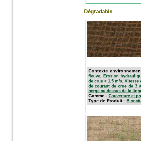
n°175 - Octobre 2016
Dégradable
Horticulture et Paysage
Noues végétalisées : palier
l’imperméabilisation des sols
Contexte environnemen
,
fleuve
Erosion hydrauliqu
,
de crue < 1,5 m/s
Vitesse 
de courant de crue de 3 à
berge au dessus de la lign
Gamme :
Couverture et pr
Hors-Série - Juillet 2016
Type de Produit :
Bionatt
CHANTIERS DE FRANCE
AquaTerra Solutions : Géo-
alvéoles XXL