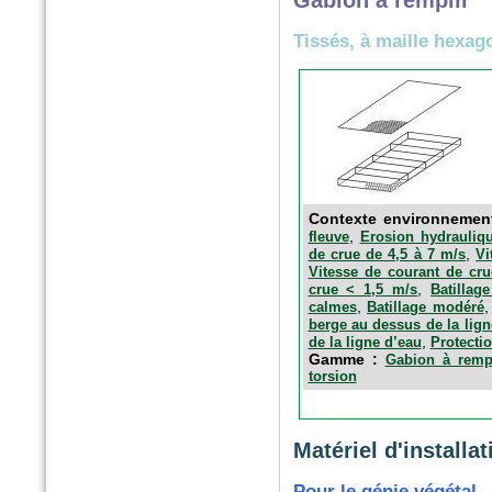
Gabion à remplir
Tissés, à maille hexag
Contexte environnemen
,
fleuve
Erosion hydrauliqu
,
de crue de 4,5 à 7 m/s
Vi
Vitesse de courant de cru
,
crue < 1,5 m/s
Batillag
,
calmes
Batillage modéré
berge au dessus de la lign
,
de la ligne d’eau
Protectio
Gamme :
Gabion à rempl
torsion
Matériel d'installat
Pour le génie végétal