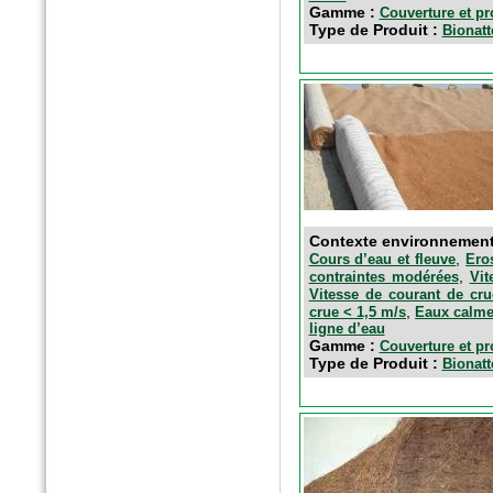
n°389 Mai 2016
Gamme :
Couverture et pr
Paysage actualité
Type de Produit :
Bionatt
Fascines en fibres de bois
Contexte environnemen
,
Cours d’eau et fleuve
Ero
,
contraintes modérées
Vit
Vitesse de courant de cru
,
crue < 1,5 m/s
Eaux calm
n°5 - Avril 2016
ligne d’eau
SolScope Mag
Gamme :
Couverture et pr
Type de Produit :
Confinement des terres et
Bionat
granulats par géoalvéoles