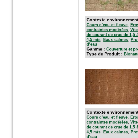
Contexte environnemen
,
Cours d’eau et fleuve
Ero
,
contraintes modérées
Vit
de courant de crue de 1,5 
,
,
4,5 m/s
Eaux calmes
Pro
d’eau
Gamme :
Couverture et pr
n°5869 Mai 2016
Type de Produit :
Bionat
Le moniteur
Fagots de fibres épuratoires
Contexte environnemen
,
Cours d’eau et fleuve
Ero
,
contraintes modérées
Vit
de courant de crue de 1,5 
,
,
4,5 m/s
Eaux calmes
Pro
d’eau