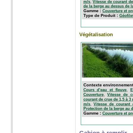
,
m/s
Vitesse de courant de
de la berge au dessus de l
Gamme :
Couverture et pr
Type de Produit :
Géofile
Végétalisation
Contexte environnement
,
Cours d’eau et fleuve
E
,
Couverture
Vitesse de 
courant de crue de 1,5 à 3
,
m/s
Vitesse de courant
Protection de la berge au 
Gamme :
Couverture et pr