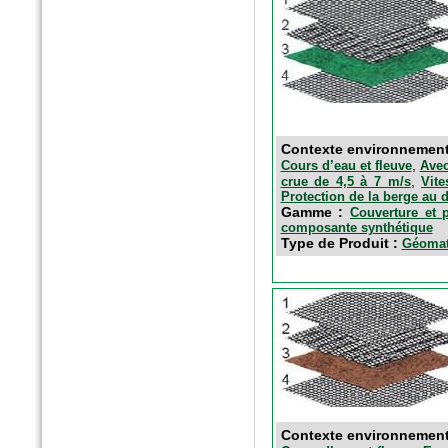
n°179 - Mars 2017
Conception, réalisation et
gestion des espaces verts et
des aménagements urbains
Espace publique et paysage
Contexte environnemen
,
Cours d’eau et fleuve
Avec
,
crue de 4,5 à 7 m/s
Vit
Protection de la berge au 
Gamme :
Couverture et p
composante synthétique
Type de Produit :
Géomats
n°79 - Mars 2017
Le magazine des paysagistes
et des artisans de la nature
Profession paysagiste
Contexte environnemen