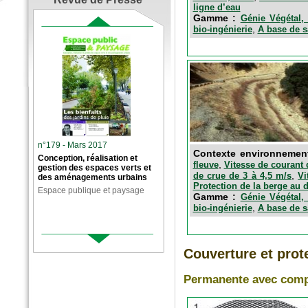
ligne d’eau
Gamme :
Génie Végétal, 
,
bio-ingénierie
A base de s
n°179 - Mars 2017
Contexte environnemen
Conception, réalisation et
,
fleuve
Vitesse de courant 
gestion des espaces verts et
,
de crue de 3 à 4,5 m/s
Vi
des aménagements urbains
Protection de la berge au 
Espace publique et paysage
Gamme :
Génie Végétal, 
,
bio-ingénierie
A base de s
Couverture et prote
Permanente avec comp