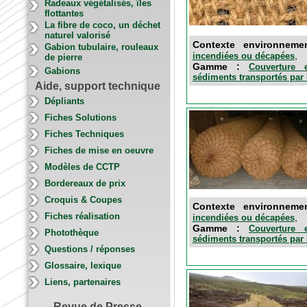
Radeaux végétalisés, îles
flottantes
La fibre de coco, un déchet
naturel valorisé
Contexte environnem
Gabion tubulaire, rouleaux
,
incendiées ou décapées
de pierre
Gamme :
Couverture e
Gabions
sédiments transportés par 
Aide, support technique
Dépliants
Fiches Solutions
Fiches Techniques
Fiches de mise en oeuvre
Modèles de CCTP
Bordereaux de prix
Croquis & Coupes
Contexte environnem
Fiches réalisation
,
incendiées ou décapées
Gamme :
Couverture e
Photothèque
sédiments transportés par 
Questions / réponses
Glossaire, lexique
Liens, partenaires
Revue de Presse