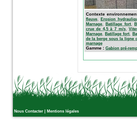
Contexte environnemen
,
fleuve
Erosion hydrauliq
,
,
Marnage
Batillage fort
B
,
crue de 4,5 à 7 m/s
Vit
,
,
Marnage
Batillage fort
Ba
de la berge sous la ligne 
marnage
Gamme :
Gabion pré-remp
n°77 Janv 2017
Le magazine des paysagistes
et des artisans de la nature
Profession paysagiste
Nous Contacter
|
Mentions légales