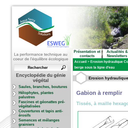
Présentation et
Actualités &
La performance technique au
contacts
Newsletters
coeur de l'équilibre écologique
Accueil
>
Erosion hydraulique Co
berge sous la ligne d’eau
Encyclopédie du génie
Erosion hydraulique 
végétal
Saules, branches, boutures
Gabion à remplir
Hélophytes, plantes
palustres
Fascines et géonattes pré-
Tissés, à maille hexag
végétalisées
Couvertures et tapis anti-
érosifs
Semences et mélanges
grainiers