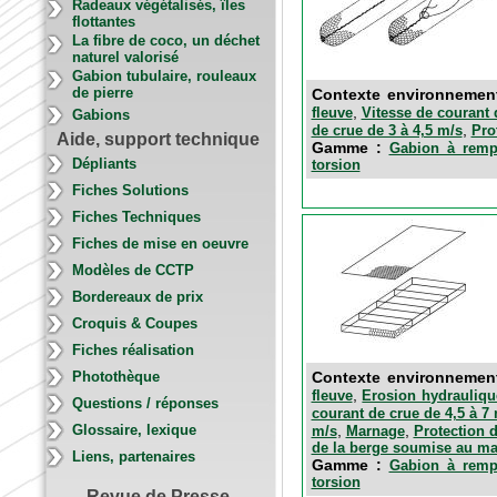
Radeaux végétalisés, îles
flottantes
La fibre de coco, un déchet
naturel valorisé
Gabion tubulaire, rouleaux
de pierre
Contexte environnemen
,
fleuve
Vitesse de courant 
Gabions
,
de crue de 3 à 4,5 m/s
Pro
Aide, support technique
Gamme :
Gabion à rempl
Dépliants
torsion
Fiches Solutions
Fiches Techniques
Fiches de mise en oeuvre
Modèles de CCTP
Bordereaux de prix
Croquis & Coupes
Fiches réalisation
Contexte environnemen
Photothèque
,
fleuve
Erosion hydrauliqu
Questions / réponses
courant de crue de 4,5 à 7
,
,
Glossaire, lexique
m/s
Marnage
Protection d
de la berge soumise au m
Liens, partenaires
Gamme :
Gabion à rempl
torsion
Revue de Presse