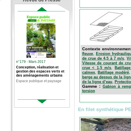
Contexte environnemen
,
fleuve
Erosion hydrauliqu
,
de crue de 4,5 à 7 m/s
Vi
n°179 - Mars 2017
Vitesse de courant de cru
,
Conception, réalisation et
crue < 1,5 m/s
Batillag
gestion des espaces verts et
,
calmes
Batillage modéré
des aménagements urbains
berge au dessus de la lign
Espace publique et paysage
,
de la ligne d’eau
Protectio
Gamme :
Gabion à rempl
torsion
En filet synthétique P