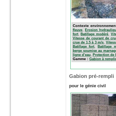
n°179 - Mars 2017
Conception, réalisation et
gestion des espaces verts et
Contexte environnemen
des aménagements urbains
,
fleuve
Erosion hydrauliq
Espace publique et paysage
,
,
fort
Batillage modéré
Vit
Vitesse de courant de cru
,
crue de 1,5 à 3 m/s
Vitess
,
Batillage fort
Batillage 
berge soumise au marnag
,
ligne d’eau
Protection de 
Gamme :
Gabion à rempli
Gabion pré-rempli
pour le génie civil
n°79 - Mars 2017
Le magazine des paysagistes
et des artisans de la nature
Profession paysagiste