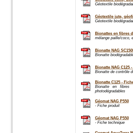
Géotextile biodégradab
n°179 - Mars 2017
Géotextile jute, géofi
Géotextile biodégradab
Conception, réalisation et
gestion des espaces verts et
des aménagements urbains
Bionattes en fibres 
Espace publique et paysage
mélange paille/coco, 
Bionatte NAG SC15
Bionatte biodégradable
Bionatte NAG C125 - 
Bionatte de contrôle d
Bionatte C125 - Fich
Bionatte en fibres 
photodégradables
Géomat NAG P550
n°79 - Mars 2017
- Fiche produit
Le magazine des paysagistes
et des artisans de la nature
Profession paysagiste
Géomat NAG P550
- Fiche technique
Geomat AquaTerra M