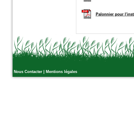
n°389 Mai 2016
Paysage actualité
Fascines en fibres de bois
Palonnier pour l'ins
Nous Contacter
|
Mentions légales
n°5 - Avril 2016
SolScope Mag
Confinement des terres et
granulats par géoalvéoles