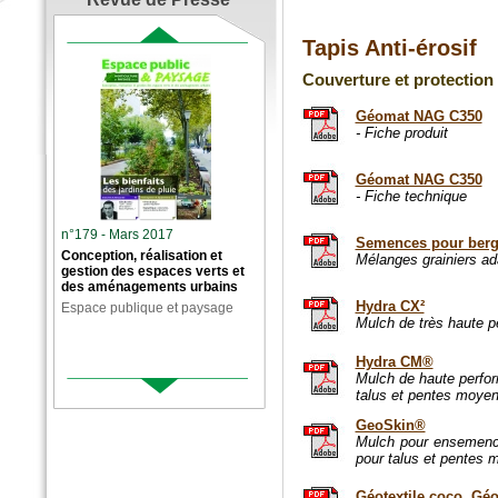
Tapis Anti-érosif
Couverture et protection 
Géomat NAG C350
- Fiche produit
Géomat NAG C350
- Fiche technique
n°179 - Mars 2017
Semences pour berge
Conception, réalisation et
Mélanges grainiers ada
gestion des espaces verts et
des aménagements urbains
Hydra CX²
Espace publique et paysage
Mulch de très haute 
Hydra CM®
Mulch de haute perfo
talus et pentes moye
GeoSkin®
Mulch pour ensemence
pour talus et pentes 
Géotextile coco, Géo