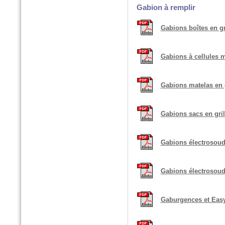
Gabion à remplir
n°175 - Octobre 2016
Horticulture et Paysage
Gabions boîtes en gr
Noues végétalisées : palier
l’imperméabilisation des sols
Gabions à cellules m
Gabions matelas en g
Gabions sacs en gril
Gabions électrosoud
Hors-Série - Juillet 2016
CHANTIERS DE FRANCE
Gabions électrosoudé
AquaTerra Solutions : Géo-
alvéoles XXL
Gaburgences et Easy