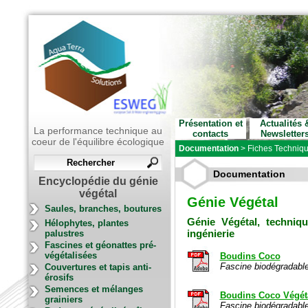
Présentation et
Actualités 
La performance technique au
contacts
Newsletter
coeur de l'équilibre écologique
Documentation
>
Fiches Techniq
Documentation
Encyclopédie du génie
végétal
Génie Végétal
Saules, branches, boutures
Génie Végétal, techniqu
Hélophytes, plantes
ingénierie
palustres
Fascines et géonattes pré-
végétalisées
Boudins Coco
Fascine biodégradable
Couvertures et tapis anti-
érosifs
Semences et mélanges
Boudins Coco Végét
grainiers
Fascine biodégradable