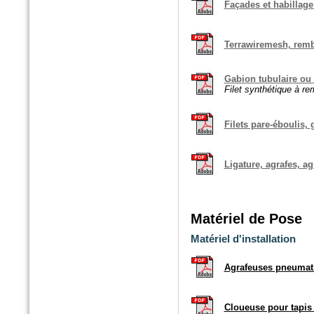
Façades et habillag
Terrawiremesh, remb
Gabion tubulaire ou 
Filet synthétique à rem
n°5869 Mai 2016
Filets pare-éboulis, 
Le moniteur
Fagots de fibres épuratoires
Ligature, agrafes, ag
Matériel de Pose
Matériel d'installation
Agrafeuses pneumati
Cloueuse pour tapis 