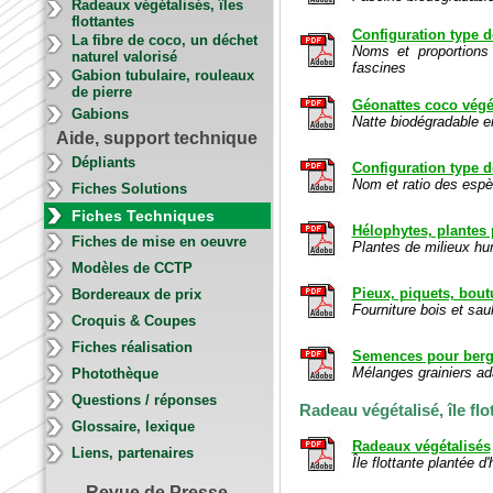
Radeaux végétalisés, îles
flottantes
Configuration type d
La fibre de coco, un déchet
Noms et proportions
naturel valorisé
fascines
Gabion tubulaire, rouleaux
de pierre
Géonattes coco végé
Gabions
Natte biodégradable e
Aide, support technique
Dépliants
Configuration type d
Nom et ratio des espè
Fiches Solutions
Fiches Techniques
Hélophytes, plantes 
Fiches de mise en oeuvre
Plantes de milieux h
Modèles de CCTP
Pieux, piquets, bout
Bordereaux de prix
Fourniture bois et sau
Croquis & Coupes
Fiches réalisation
Semences pour berge
Mélanges grainiers ada
Photothèque
Questions / réponses
Radeau végétalisé, île flo
Glossaire, lexique
Radeaux végétalisés
Liens, partenaires
Île flottante plantée d
Revue de Presse