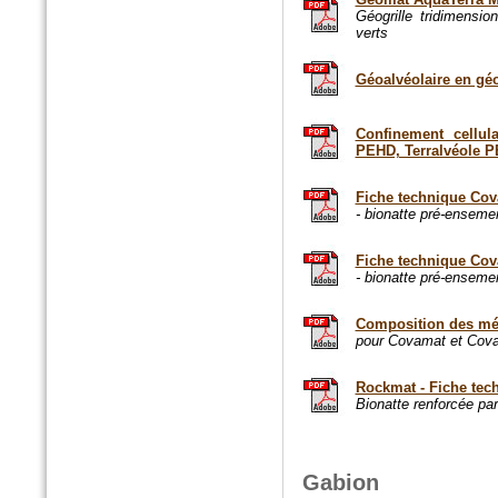
Géogrille tridimensi
verts
Géoalvéolaire en géo
Confinement cellul
PEHD, Terralvéole 
Fiche technique Co
n°77 Janv 2017
- bionatte pré-ensem
Le magazine des paysagistes
et des artisans de la nature
Fiche technique Cov
Profession paysagiste
- bionatte pré-enseme
Composition des mél
pour Covamat et Cova
Rockmat - Fiche tec
Bionatte renforcée par 
Gabion