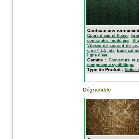
Contexte environnemen
,
Cours d’eau et fleuve
Ero
,
contraintes modérées
Vit
Vitesse de courant de cru
,
crue < 1,5 m/s
Eaux calm
ligne d’eau
Gamme :
Couverture et p
composante synthétique
Type de Produit :
Nattes 
Dégradable