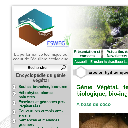
Présentation et
Actualités &
La performance technique au
contacts
Newsletters
coeur de l'équilibre écologique
Accueil
>
Erosion hydraulique Lac
Erosion hydraulique
Encyclopédie du génie
végétal
Génie Végétal, t
Saules, branches, boutures
Hélophytes, plantes
biologique, bio-ing
palustres
Fascines et géonattes pré-
A base de coco
végétalisées
Couvertures et tapis anti-
érosifs
Semences et mélanges
grainiers