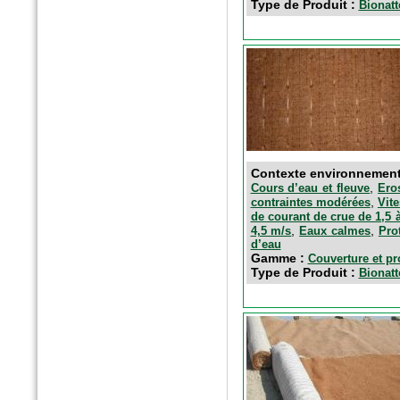
Type de Produit :
Bionatt
Contexte environnemen
,
Cours d’eau et fleuve
Ero
,
contraintes modérées
Vit
de courant de crue de 1,5 
,
,
4,5 m/s
Eaux calmes
Pro
d’eau
Gamme :
Couverture et pr
Type de Produit :
Bionatt