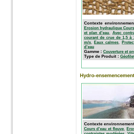
Contexte environneme
Erosion hydraulique Cours 
,
et plan d’eau
Avec contr
courant de crue de 1,5 à
,
,
m/s
Eaux calmes
Protec
d’eau
Gamme :
Couverture et pr
Type de Produit :
Géofile
Hydro-ensemencement
Contexte environnemen
,
Cours d’eau et fleuve
Ero
,
contraintes modérées
Vit