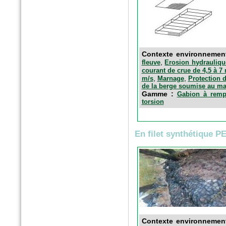
Contexte environnemen
,
fleuve
Erosion hydrauliqu
courant de crue de 4,5 à 7
,
,
m/s
Marnage
Protection d
de la berge soumise au m
Gamme :
Gabion à rempl
torsion
En filet synthétique P
Contexte environnemen