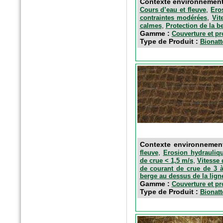
Contexte environnemen
,
Cours d’eau et fleuve
Ero
,
contraintes modérées
Vit
,
calmes
Protection de la b
Gamme :
Couverture et pr
Type de Produit :
Bionatt
Contexte environnemen
,
fleuve
Erosion hydrauliqu
,
de crue < 1,5 m/s
Vitesse 
de courant de crue de 3 à
berge au dessus de la lign
Gamme :
Couverture et pr
Type de Produit :
Bionatt