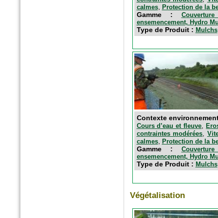
,
calmes
Protection de la b
Gamme :
Couverture
ensemencement, Hydro Mu
Type de Produit :
Mulchs
Contexte environnemen
,
Cours d’eau et fleuve
Ero
,
contraintes modérées
Vit
,
calmes
Protection de la b
Gamme :
Couverture
ensemencement, Hydro Mu
Type de Produit :
Mulchs
Végétalisation