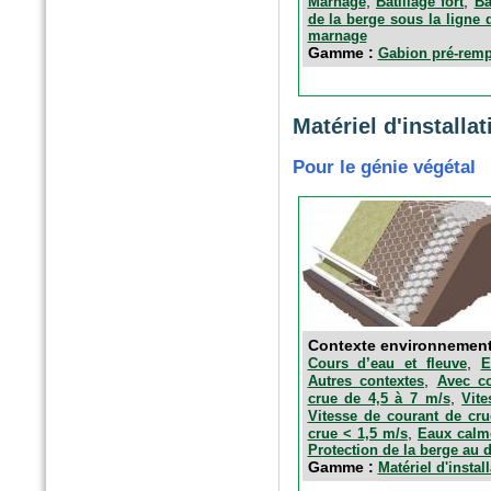
,
,
Marnage
Batillage fort
Ba
de la berge sous la ligne 
marnage
Gamme :
Gabion pré-remp
Matériel d'installat
Pour le génie végétal
Contexte environnemen
,
Cours d’eau et fleuve
E
,
Autres contextes
Avec co
,
crue de 4,5 à 7 m/s
Vit
Vitesse de courant de cru
,
crue < 1,5 m/s
Eaux calm
Protection de la berge au 
Gamme :
Matériel d'instal