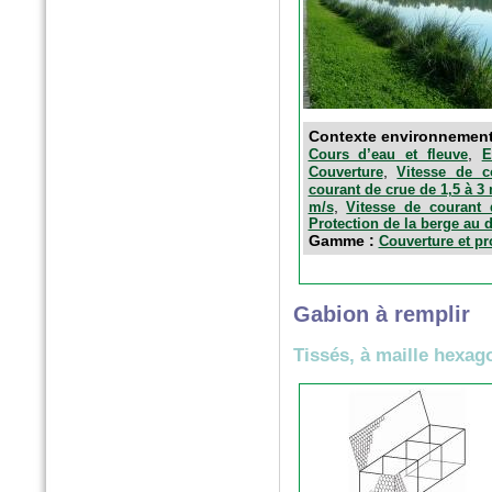
Contexte environnement
,
Cours d’eau et fleuve
E
,
Couverture
Vitesse de 
courant de crue de 1,5 à 3
,
m/s
Vitesse de courant
Protection de la berge au 
Gamme :
Couverture et pr
Gabion à remplir
Tissés, à maille hexag