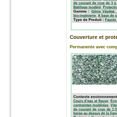
n°389 Mai 2016
de courant de crue de 3 à
Paysage actualité
,
Batillage modéré
Protecti
Fascines en fibres de bois
Gamme :
Génie Végétal, 
,
bio-ingénierie
A base de s
Type de Produit :
Fagots 
Couverture et prote
Permanente avec comp
n°5 - Avril 2016
SolScope Mag
Confinement des terres et
granulats par géoalvéoles
Contexte environnemen
,
Cours d’eau et fleuve
Ero
,
contraintes modérées
Vit
de courant de crue de 1,5
berge au dessus de la lign