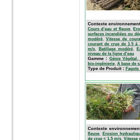
Contexte environnemen
,
Cours d’eau et fleuve
Ero
surfaces incendiées ou dé
,
modéré
Vitesse de cour
courant de crue de 1,5 à
,
,
m/s
Batillage modéré
E
n°5869 Mai 2016
niveau de la ligne d’eau
Le moniteur
Gamme :
Génie Végétal, 
Fagots de fibres épuratoires
,
bio-ingénierie
A base de s
Type de Produit :
Fagots 
Contexte environnemen
,
fleuve
Erosion hydrauliqu
,
de crue < 1,5 m/s
Vitesse 