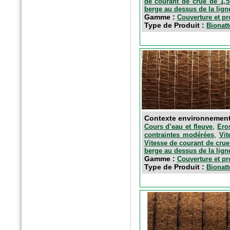
de courant de crue de 1,5
berge au dessus de la lign
Gamme :
Couverture et pr
Type de Produit :
Bionatt
Contexte environnemen
,
Cours d’eau et fleuve
Ero
,
contraintes modérées
Vit
Vitesse de courant de crue
berge au dessus de la lign
Gamme :
Couverture et pr
Type de Produit :
Bionatt