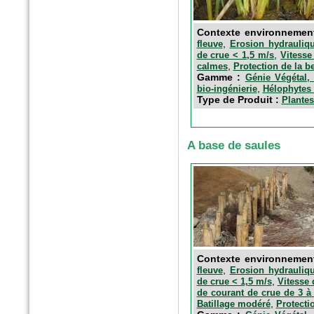
Contexte environnemen
,
fleuve
Erosion hydrauliqu
,
de crue < 1,5 m/s
Vitesse
,
calmes
Protection de la b
Gamme :
Génie Végétal, 
,
bio-ingénierie
Hélophytes 
Type de Produit :
Plantes
n°77 Janv 2017
Le magazine des paysagistes
A base de saules
et des artisans de la nature
Profession paysagiste
Contexte environnemen
,
fleuve
Erosion hydrauliqu
,
de crue < 1,5 m/s
Vitesse 
de courant de crue de 3 à
,
Batillage modéré
Protecti