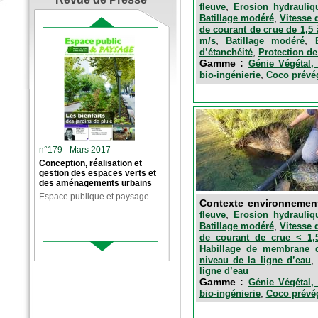
,
fleuve
Erosion hydrauliq
,
Batillage modéré
Vitesse 
de courant de crue de 1,5 
,
,
m/s
Batillage modéré
,
d’étanchéité
Protection de
Gamme :
Génie Végétal, 
,
bio-ingénierie
Coco prévég
n°179 - Mars 2017
Conception, réalisation et
gestion des espaces verts et
des aménagements urbains
Espace publique et paysage
Contexte environnemen
,
fleuve
Erosion hydrauliq
,
Batillage modéré
Vitesse 
de courant de crue < 1,
Habillage de membrane d
niveau de la ligne d’eau
ligne d’eau
Gamme :
Génie Végétal, 
,
bio-ingénierie
Coco prévég