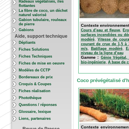
Radeaux végétalisés, îles
flottantes
La fibre de coco, un déchet
naturel valorisé
Gabion tubulaire, rouleaux
de pierre
Contexte environnemen
,
Gabions
Cours d’eau et fleuve
Ero
surfaces incendiées ou dé
Aide, support technique
,
modéré
Vitesse de cour
Dépliants
courant de crue de 1,5 à
,
,
m/s
Batillage modéré
E
Fiches Solutions
niveau de la ligne d’eau
Fiches Techniques
Gamme :
Génie Végétal, 
,
bio-ingénierie
A base de 
Fiches de mise en oeuvre
Modèles de CCTP
Bordereaux de prix
Coco prévégétalisé d'
Croquis & Coupes
Fiches réalisation
Photothèque
Questions / réponses
Glossaire, lexique
Liens, partenaires
Contexte environnemen
Revue de Presse