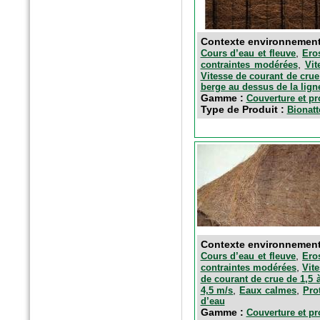
Contexte environnemen
,
Cours d’eau et fleuve
Ero
,
contraintes modérées
Vit
Vitesse de courant de crue
berge au dessus de la lign
Gamme :
Couverture et pr
Type de Produit :
Bionatt
Contexte environnemen
,
Cours d’eau et fleuve
Ero
,
contraintes modérées
Vit
de courant de crue de 1,5 
,
,
4,5 m/s
Eaux calmes
Pro
d’eau
Gamme :
Couverture et pr