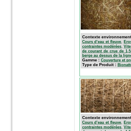
Contexte environnemen
,
Cours d’eau et fleuve
Ero
,
contraintes modérées
Vit
de courant de crue de 1,5
berge au dessus de la lign
Gamme :
Couverture et pr
Type de Produit :
Bionatt
Contexte environnemen
,
Cours d’eau et fleuve
Ero
,
contraintes modérées
Vit