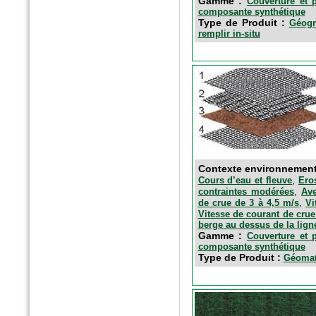
Gamme :
Couverture et p
composante synthétique
Type de Produit :
Géogr
remplir in-situ
n°40 - Avril 2016
Egis contact
Le parc du Heyritz, nouveau
poumon vert de Strasbourg
Contexte environnemen
,
Cours d’eau et fleuve
Ero
,
contraintes modérées
Ave
,
de crue de 3 à 4,5 m/s
Vi
Vitesse de courant de crue
berge au dessus de la lign
Gamme :
Couverture et p
composante synthétique
Type de Produit :
Géomats