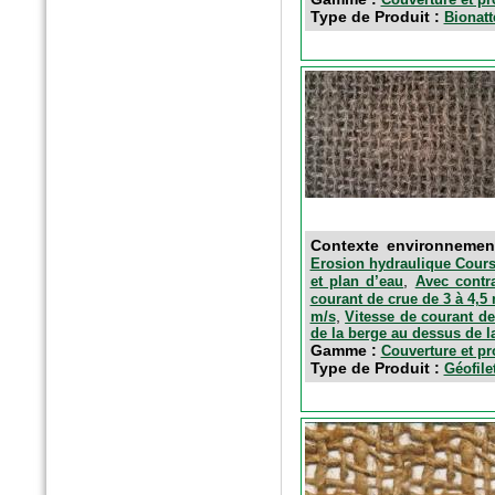
Type de Produit :
Bionat
Contexte environneme
Erosion hydraulique Cours 
,
et plan d’eau
Avec contr
courant de crue de 3 à 4,5
,
m/s
Vitesse de courant de
de la berge au dessus de l
Gamme :
Couverture et pr
Type de Produit :
Géofile