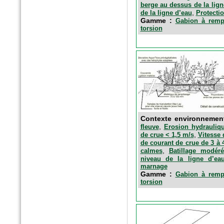
berge au dessus de la lign
,
de la ligne d’eau
Protectio
Gamme :
Gabion à rempl
torsion
Contexte environnemen
,
fleuve
Erosion hydrauliqu
,
de crue < 1,5 m/s
Vitesse 
de courant de crue de 3 à 
,
calmes
Batillage modéré
niveau de la ligne d’ea
marnage
Gamme :
Gabion à rempl
torsion