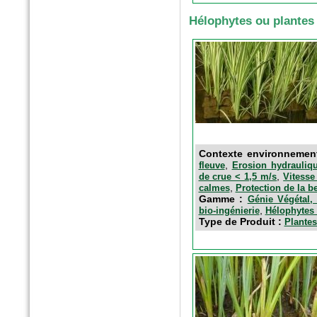
Hélophytes ou plantes
n°179 - Mars 2017
Conception, réalisation et
gestion des espaces verts et
des aménagements urbains
Espace publique et paysage
Contexte environnemen
,
fleuve
Erosion hydrauliqu
,
de crue < 1,5 m/s
Vitesse
,
calmes
Protection de la b
Gamme :
Génie Végétal, 
,
bio-ingénierie
Hélophytes 
Type de Produit :
Plantes
n°79 - Mars 2017
Le magazine des paysagistes
et des artisans de la nature
Profession paysagiste