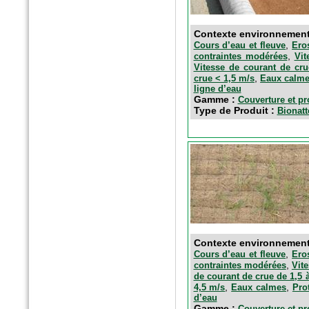
Contexte environnemen
,
Cours d’eau et fleuve
Ero
,
contraintes modérées
Vit
Vitesse de courant de cru
,
crue < 1,5 m/s
Eaux calm
ligne d’eau
Gamme :
Couverture et pr
Type de Produit :
Bionat
Contexte environnemen
,
Cours d’eau et fleuve
Ero
,
contraintes modérées
Vit
de courant de crue de 1,5 
,
,
4,5 m/s
Eaux calmes
Pro
d’eau
Gamme :
Couverture et pr