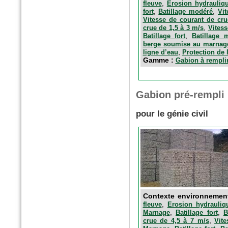
,
fleuve
Erosion hydrauliq
,
,
fort
Batillage modéré
Vit
Vitesse de courant de cru
,
crue de 1,5 à 3 m/s
Vitess
,
Batillage fort
Batillage 
berge soumise au marnag
,
ligne d’eau
Protection de 
Gamme :
Gabion à rempli
Gabion pré-rempli
pour le génie civil
Contexte environnemen
,
fleuve
Erosion hydrauliq
,
,
Marnage
Batillage fort
B
,
crue de 4,5 à 7 m/s
Vit