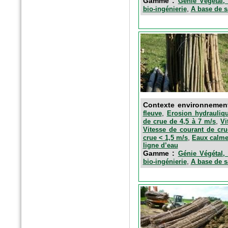
Gamme :
Génie Végétal, 
,
bio-ingénierie
A base de s
n°175 - Octobre 2016
Horticulture et Paysage
Noues végétalisées : palier
l’imperméabilisation des sols
Contexte environnemen
,
fleuve
Erosion hydrauliqu
,
de crue de 4,5 à 7 m/s
Vi
Vitesse de courant de cru
,
crue < 1,5 m/s
Eaux calm
ligne d’eau
Gamme :
Génie Végétal, 
,
bio-ingénierie
A base de s
Hors-Série - Juillet 2016
CHANTIERS DE FRANCE
AquaTerra Solutions : Géo-
alvéoles XXL