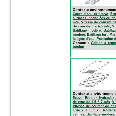
Contexte environnemen
,
Cours d’eau et fleuve
Ero
surfaces incendiées ou d
,
m/s
Vitesse de courant d
,
de crue de 3 à 4,5 m/s
Vi
,
Batillage modéré
Batillag
,
,
modéré
Batillage fort
Mar
,
la ligne d’eau
Protection 
Gamme :
Gabion à rempl
torsion
Contexte environnemen
,
fleuve
Erosion hydrauliqu
,
de crue de 4,5 à 7 m/s
Vi
Vitesse de courant de cru
,
crue < 1,5 m/s
Batillag
,
calmes
Batillage modéré