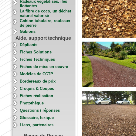
Radeaux végétalisés, îles
flottantes
La fibre de coco, un déchet
naturel valorisé
Gabion tubulaire, rouleaux
de pierre
Gabions
Aide, support technique
Dépliants
Fiches Solutions
Fiches Techniques
Fiches de mise en oeuvre
Modèles de CCTP
Bordereaux de prix
Croquis & Coupes
Fiches réalisation
Photothèque
Questions / réponses
Glossaire, lexique
Liens, partenaires
Revue de Presse