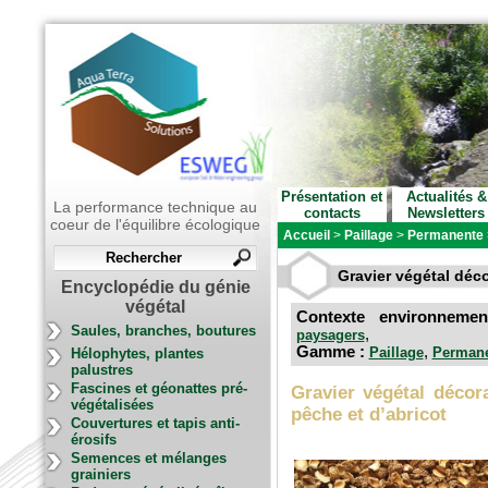
Présentation et
Actualités &
La performance technique au
contacts
Newsletters
coeur de l'équilibre écologique
Accueil
>
Paillage
>
Permanente
Gravier végétal déco
Encyclopédie du génie
végétal
Contexte environnem
Saules, branches, boutures
,
paysagers
Gamme :
,
Paillage
Perman
Hélophytes, plantes
palustres
Fascines et géonattes pré-
Gravier végétal décora
végétalisées
pêche et d’abricot
Couvertures et tapis anti-
érosifs
Semences et mélanges
grainiers