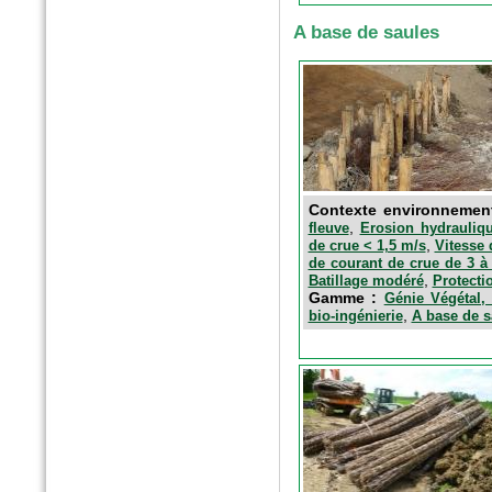
A base de saules
n°179 - Mars 2017
Conception, réalisation et
gestion des espaces verts et
des aménagements urbains
Espace publique et paysage
Contexte environnemen
,
fleuve
Erosion hydrauliqu
,
de crue < 1,5 m/s
Vitesse 
de courant de crue de 3 à
,
Batillage modéré
Protecti
Gamme :
Génie Végétal, 
,
bio-ingénierie
A base de s
n°79 - Mars 2017
Le magazine des paysagistes
et des artisans de la nature
Profession paysagiste