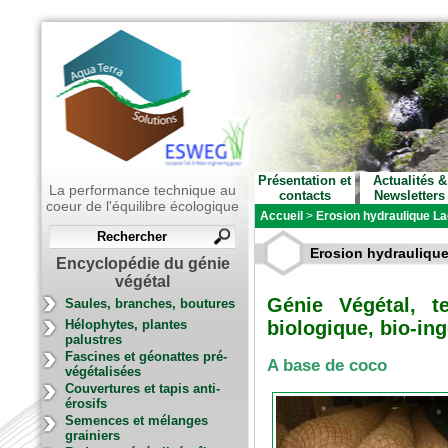
Présentation et
Actualités &
La performance technique au
contacts
Newsletters
coeur de l'équilibre écologique
Accueil
>
Erosion hydraulique Lac
Erosion hydraulique
Encyclopédie du génie
végétal
Génie Végétal, t
Saules, branches, boutures
Hélophytes, plantes
biologique, bio-ing
palustres
Fascines et géonattes pré-
A base de coco
végétalisées
Couvertures et tapis anti-
érosifs
Semences et mélanges
grainiers