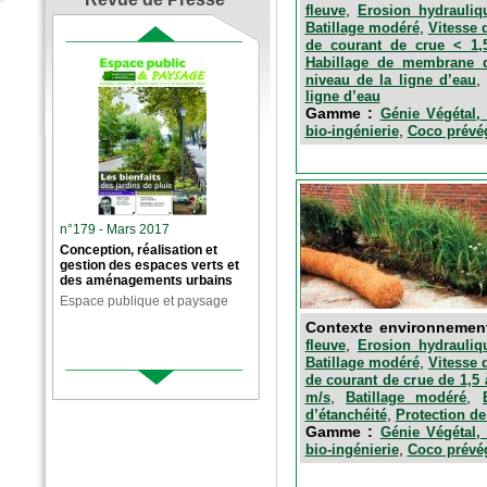
,
fleuve
Erosion hydrauliq
,
Batillage modéré
Vitesse 
de courant de crue < 1,
Habillage de membrane d
niveau de la ligne d’eau
ligne d’eau
Gamme :
Génie Végétal, 
,
bio-ingénierie
Coco prévég
n°179 - Mars 2017
Conception, réalisation et
gestion des espaces verts et
des aménagements urbains
Espace publique et paysage
Contexte environnemen
,
fleuve
Erosion hydrauliq
,
Batillage modéré
Vitesse 
de courant de crue de 1,5 
,
,
m/s
Batillage modéré
,
d’étanchéité
Protection de
Gamme :
Génie Végétal, 
,
bio-ingénierie
Coco prévég