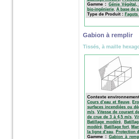
Gamme :
Génie Végétal, 
n°175 - Octobre 2016
,
bio-ingénierie
A base de s
Type de Produit :
Fagots 
Horticulture et Paysage
Noues végétalisées : palier
l’imperméabilisation des sols
Gabion à remplir
Tissés, à maille hexag
Contexte environnemen
Hors-Série - Juillet 2016
,
Cours d’eau et fleuve
Ero
CHANTIERS DE FRANCE
surfaces incendiées ou d
AquaTerra Solutions : Géo-
,
m/s
Vitesse de courant d
alvéoles XXL
,
de crue de 3 à 4,5 m/s
Vi
,
Batillage modéré
Batillag
,
,
modéré
Batillage fort
Mar
,
la ligne d’eau
Protection 
Gamme :
Gabion à rempl