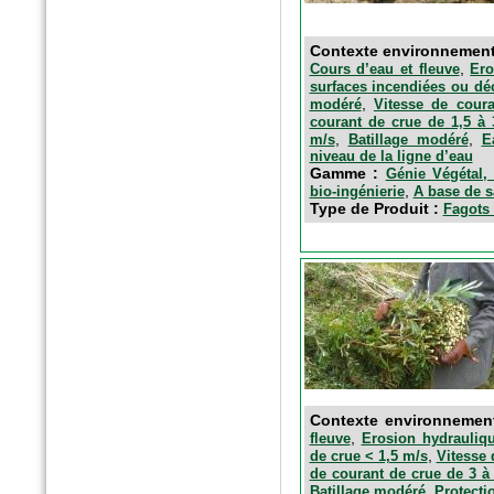
Contexte environnemen
,
Cours d’eau et fleuve
Ero
surfaces incendiées ou dé
,
modéré
Vitesse de cour
courant de crue de 1,5 à
,
,
m/s
Batillage modéré
E
niveau de la ligne d’eau
Gamme :
Génie Végétal, 
,
bio-ingénierie
A base de s
n°77 Janv 2017
Type de Produit :
Fagots 
Le magazine des paysagistes
et des artisans de la nature
Profession paysagiste
Contexte environnemen
,
fleuve
Erosion hydrauliqu
,
de crue < 1,5 m/s
Vitesse 
de courant de crue de 3 à
,
Batillage modéré
Protecti