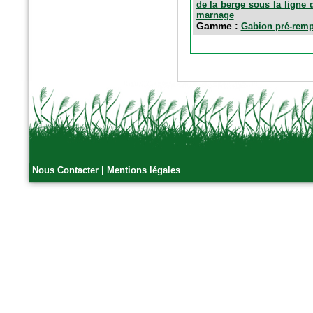
de la berge sous la ligne 
marnage
Gamme :
Gabion pré-remp
Nous Contacter
|
Mentions légales