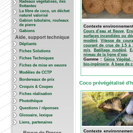
Radeaux végétalisés, îles
flottantes
La fibre de coco, un déchet
naturel valorisé
Gabion tubulaire, rouleaux
de pierre
Contexte environnemen
,
Gabions
Cours d’eau et fleuve
Ero
surfaces incendiées ou dé
Aide, support technique
,
modéré
Vitesse de cour
Dépliants
courant de crue de 1,5 à
,
,
m/s
Batillage modéré
E
Fiches Solutions
niveau de la ligne d’eau
Fiches Techniques
Gamme :
Génie Végétal, 
,
bio-ingénierie
A base de 
Fiches de mise en oeuvre
Modèles de CCTP
Bordereaux de prix
Coco prévégétalisé d'
Croquis & Coupes
Fiches réalisation
Photothèque
Questions / réponses
Glossaire, lexique
Liens, partenaires
Contexte environnemen
Revue de Presse