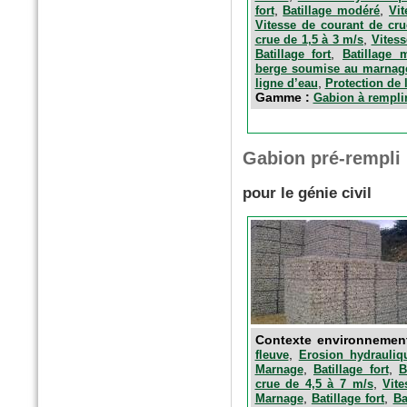
,
,
fort
Batillage modéré
Vit
Vitesse de courant de cru
,
crue de 1,5 à 3 m/s
Vitess
,
Batillage fort
Batillage 
berge soumise au marnag
,
ligne d’eau
Protection de 
Gamme :
Gabion à rempli
n°40 - Avril 2016
Egis contact
Gabion pré-rempli
Le parc du Heyritz, nouveau
poumon vert de Strasbourg
pour le génie civil
Contexte environnemen
,
fleuve
Erosion hydrauliq
,
,
Marnage
Batillage fort
B
,
crue de 4,5 à 7 m/s
Vit
,
,
Marnage
Batillage fort
Ba