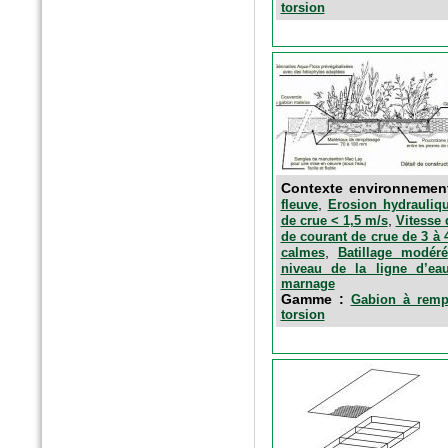
torsion
n°5869 Mai 2016
Le moniteur
Contexte environnemen
Fagots de fibres épuratoires
,
fleuve
Erosion hydrauliqu
,
de crue < 1,5 m/s
Vitesse 
de courant de crue de 3 à 
,
calmes
Batillage modéré
niveau de la ligne d’ea
marnage
Gamme :
Gabion à rempl
torsion