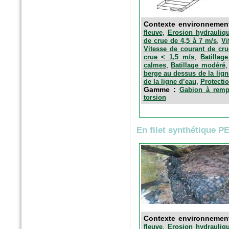
n°389 Mai 2016
Paysage actualité
Fascines en fibres de bois
Contexte environnemen
,
fleuve
Erosion hydrauliqu
,
de crue de 4,5 à 7 m/s
Vi
Vitesse de courant de cru
,
crue < 1,5 m/s
Batillag
,
calmes
Batillage modéré
berge au dessus de la lign
,
de la ligne d’eau
Protectio
Gamme :
Gabion à rempl
torsion
En filet synthétique P
n°5 - Avril 2016
SolScope Mag
Confinement des terres et
granulats par géoalvéoles
Contexte environnemen
,
fleuve
Erosion hydrauliq