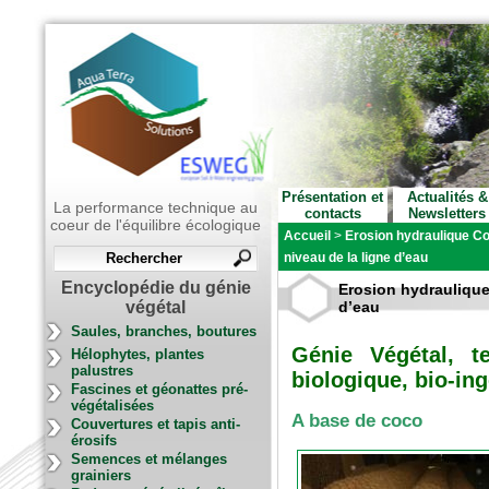
Présentation et
Actualités &
La performance technique au
contacts
Newsletters
coeur de l'équilibre écologique
Accueil
>
Erosion hydraulique Co
niveau de la ligne d’eau
Encyclopédie du génie
Erosion hydraulique 
végétal
d’eau
Saules, branches, boutures
Génie Végétal, t
Hélophytes, plantes
palustres
biologique, bio-ing
Fascines et géonattes pré-
végétalisées
A base de coco
Couvertures et tapis anti-
érosifs
Semences et mélanges
grainiers