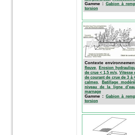
Gamme :
Gabion à rempl
torsion
n°5869 Mai 2016
Le moniteur
Fagots de fibres épuratoires
Contexte environnemen
,
fleuve
Erosion hydrauliqu
,
de crue < 1,5 m/s
Vitesse 
de courant de crue de 3 à 
,
calmes
Batillage modéré
niveau de la ligne d’ea
marnage
Gamme :
Gabion à rempl
torsion