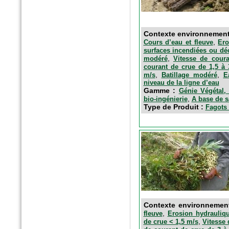
Contexte environnemen
,
Cours d’eau et fleuve
Ero
surfaces incendiées ou dé
,
modéré
Vitesse de cour
courant de crue de 1,5 à
,
,
m/s
Batillage modéré
E
niveau de la ligne d’eau
Gamme :
Génie Végétal, 
n°77 Janv 2017
,
bio-ingénierie
A base de s
Le magazine des paysagistes
Type de Produit :
Fagots 
et des artisans de la nature
Profession paysagiste
Contexte environnemen
,
fleuve
Erosion hydrauliqu
,
de crue < 1,5 m/s
Vitesse 