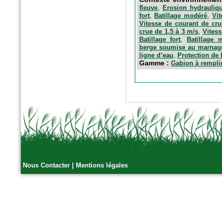
,
fleuve
Erosion hydrauliq
,
,
fort
Batillage modéré
Vit
Vitesse de courant de cru
,
crue de 1,5 à 3 m/s
Vitess
,
Batillage fort
Batillage 
berge soumise au marnag
,
ligne d’eau
Protection de 
Gamme :
Gabion à rempli
n°40 - Avril 2016
Egis contact
Le parc du Heyritz, nouveau
poumon vert de Strasbourg
Nous Contacter
|
Mentions légales