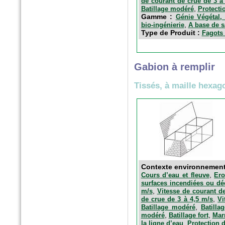
de courant de crue de 3 à
,
Batillage modéré
Protecti
n°175 - Octobre 2016
Gamme :
Génie Végétal, 
Horticulture et Paysage
,
bio-ingénierie
A base de s
Type de Produit :
Noues végétalisées : palier
Fagots 
l’imperméabilisation des sols
Gabion à remplir
Tissés, à maille hexag
Hors-Série - Juillet 2016
Contexte environnemen
CHANTIERS DE FRANCE
,
Cours d’eau et fleuve
Ero
AquaTerra Solutions : Géo-
surfaces incendiées ou d
alvéoles XXL
,
m/s
Vitesse de courant d
,
de crue de 3 à 4,5 m/s
Vi
,
Batillage modéré
Batillag
,
,
modéré
Batillage fort
Mar
,
la ligne d’eau
Protection 