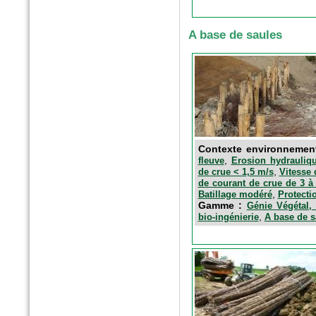
A base de saules
n°179 - Mars 2017
Conception, réalisation et
gestion des espaces verts et
des aménagements urbains
Espace publique et paysage
Contexte environnemen
,
fleuve
Erosion hydrauliqu
,
de crue < 1,5 m/s
Vitesse 
de courant de crue de 3 à
,
Batillage modéré
Protecti
Gamme :
Génie Végétal, 
,
bio-ingénierie
A base de s
n°79 - Mars 2017
Le magazine des paysagistes
et des artisans de la nature
Profession paysagiste