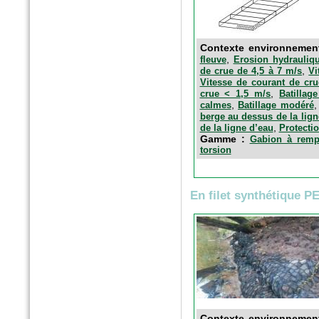
n°389 Mai 2016
Paysage actualité
Fascines en fibres de bois
Contexte environnemen
,
fleuve
Erosion hydrauliqu
,
de crue de 4,5 à 7 m/s
Vi
Vitesse de courant de cru
,
crue < 1,5 m/s
Batillag
,
calmes
Batillage modéré
berge au dessus de la lign
,
de la ligne d’eau
Protectio
Gamme :
Gabion à rempl
torsion
En filet synthétique P
n°5 - Avril 2016
SolScope Mag
Confinement des terres et
granulats par géoalvéoles
Contexte environnemen