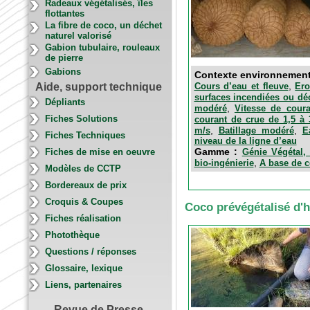
Radeaux végétalisés, îles
flottantes
La fibre de coco, un déchet
naturel valorisé
Gabion tubulaire, rouleaux
de pierre
Gabions
Contexte environnemen
,
Cours d’eau et fleuve
Ero
Aide, support technique
surfaces incendiées ou dé
Dépliants
,
modéré
Vitesse de cour
Fiches Solutions
courant de crue de 1,5 à
,
,
m/s
Batillage modéré
E
Fiches Techniques
niveau de la ligne d’eau
Gamme :
Génie Végétal, 
Fiches de mise en oeuvre
,
bio-ingénierie
A base de 
Modèles de CCTP
Bordereaux de prix
Croquis & Coupes
Coco prévégétalisé d'
Fiches réalisation
Photothèque
Questions / réponses
Glossaire, lexique
Liens, partenaires
Revue de Presse