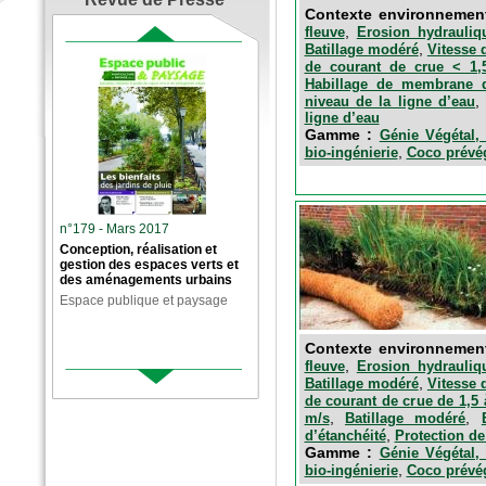
Contexte environnemen
,
fleuve
Erosion hydrauliq
,
Batillage modéré
Vitesse 
de courant de crue < 1,
Habillage de membrane d
niveau de la ligne d’eau
ligne d’eau
Gamme :
Génie Végétal, 
,
bio-ingénierie
Coco prévég
n°179 - Mars 2017
Conception, réalisation et
gestion des espaces verts et
des aménagements urbains
Espace publique et paysage
Contexte environnemen
,
fleuve
Erosion hydrauliq
,
Batillage modéré
Vitesse 
de courant de crue de 1,5 
,
,
m/s
Batillage modéré
,
d’étanchéité
Protection de
Gamme :
Génie Végétal, 
,
bio-ingénierie
Coco prévég