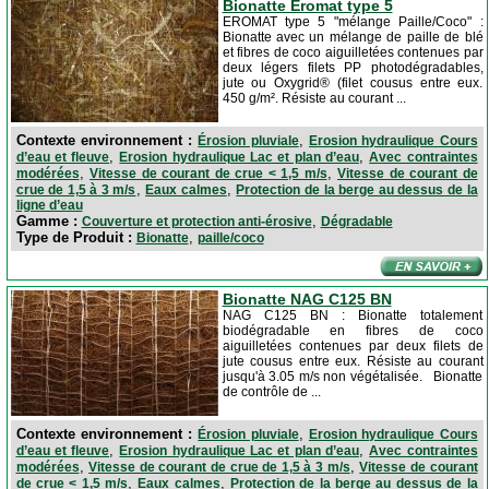
Bionatte Eromat type 5
EROMAT type 5 "mélange Paille/Coco" :
Bionatte avec un mélange de paille de blé
et fibres de coco aiguilletées contenues par
deux légers filets PP photodégradables,
jute ou Oxygrid® (filet cousus entre eux.
450 g/m². Résiste au courant ...
Contexte environnement :
,
Érosion pluviale
Erosion hydraulique Cours
,
,
d’eau et fleuve
Erosion hydraulique Lac et plan d’eau
Avec contraintes
,
,
modérées
Vitesse de courant de crue < 1,5 m/s
Vitesse de courant de
,
,
crue de 1,5 à 3 m/s
Eaux calmes
Protection de la berge au dessus de la
ligne d’eau
Gamme :
,
Couverture et protection anti-érosive
Dégradable
Type de Produit :
,
Bionatte
paille/coco
Bionatte NAG C125 BN
NAG C125 BN : Bionatte totalement
biodégradable en fibres de coco
aiguilletées contenues par deux filets de
jute cousus entre eux. Résiste au courant
jusqu'à 3.05 m/s non végétalisée. Bionatte
de contrôle de ...
Contexte environnement :
,
Érosion pluviale
Erosion hydraulique Cours
,
,
d’eau et fleuve
Erosion hydraulique Lac et plan d’eau
Avec contraintes
,
,
modérées
Vitesse de courant de crue de 1,5 à 3 m/s
Vitesse de courant
,
,
de crue < 1,5 m/s
Eaux calmes
Protection de la berge au dessus de la