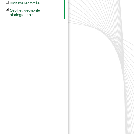
Bionatte renforcée
Géofilet, géotextile
biodégradable