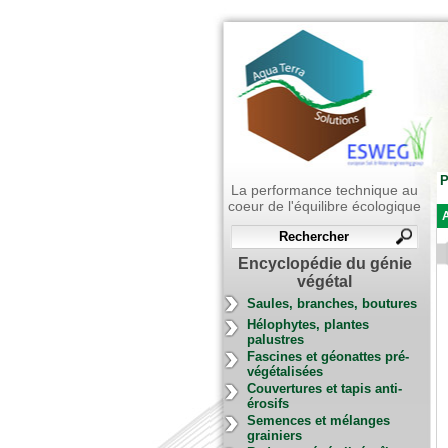
P
La performance technique au
coeur de l'équilibre écologique
A
Encyclopédie du génie
végétal
Saules, branches, boutures
Hélophytes, plantes
palustres
Fascines et géonattes pré-
végétalisées
Couvertures et tapis anti-
érosifs
Semences et mélanges
grainiers