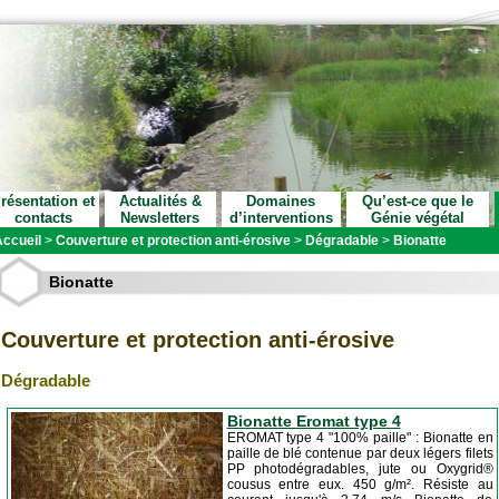
résentation et
Actualités &
Domaines
Qu’est-ce que le
contacts
Newsletters
d’interventions
Génie végétal
ccueil
>
Couverture et protection anti-érosive
>
Dégradable
>
Bionatte
Bionatte
Couverture et protection anti-érosive
Dégradable
Bionatte Eromat type 4
EROMAT type 4 "100% paille" : Bionatte en
paille de blé contenue par deux légers filets
PP photodégradables, jute ou Oxygrid®
cousus entre eux. 450 g/m². Résiste au