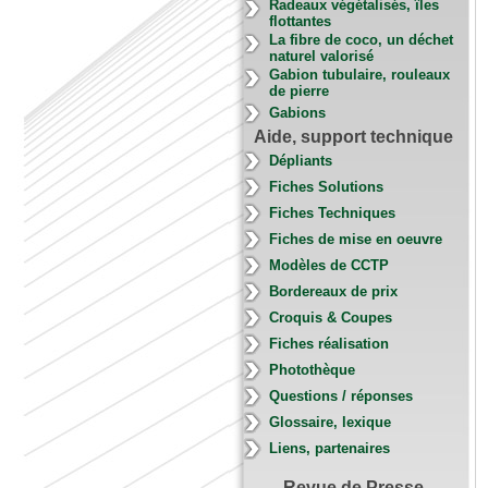
Radeaux végétalisés, îles
flottantes
La fibre de coco, un déchet
naturel valorisé
Gabion tubulaire, rouleaux
de pierre
Gabions
Aide, support technique
Dépliants
Fiches Solutions
Fiches Techniques
Fiches de mise en oeuvre
Modèles de CCTP
Bordereaux de prix
Croquis & Coupes
Fiches réalisation
Photothèque
Questions / réponses
Glossaire, lexique
Liens, partenaires
Revue de Presse