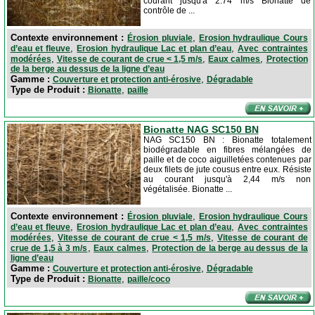
courant jusqu'à 2.74 m/s Bionatte de
contrôle de ...
Contexte environnement :
,
Érosion pluviale
Erosion hydraulique Cours
,
,
d’eau et fleuve
Erosion hydraulique Lac et plan d’eau
Avec contraintes
,
,
,
modérées
Vitesse de courant de crue < 1,5 m/s
Eaux calmes
Protection
de la berge au dessus de la ligne d’eau
Gamme :
,
Couverture et protection anti-érosive
Dégradable
Type de Produit :
,
Bionatte
paille
Bionatte NAG SC150 BN
NAG SC150 BN : Bionatte totalement
biodégradable en fibres mélangées de
paille et de coco aiguilletées contenues par
deux filets de jute cousus entre eux. Résiste
au courant jusqu'à 2,44 m/s non
végétalisée. Bionatte ...
Contexte environnement :
,
Érosion pluviale
Erosion hydraulique Cours
,
,
d’eau et fleuve
Erosion hydraulique Lac et plan d’eau
Avec contraintes
,
,
modérées
Vitesse de courant de crue < 1,5 m/s
Vitesse de courant de
,
,
crue de 1,5 à 3 m/s
Eaux calmes
Protection de la berge au dessus de la
ligne d’eau
Gamme :
,
Couverture et protection anti-érosive
Dégradable
Type de Produit :
,
Bionatte
paille/coco