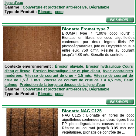
ligne d’eau
Gamme :
,
Couverture et protection anti-érosive
Dégradable
Type de Produit :
,
Bionatte
coco
Bionatte Eromat type 7
EROMAT type 7 "100% coco lourd" :
Bionatte en fibres de coco aiguilletées
contenues par deux légers filets PP
photodégradables, jute ou Oxygrid® cousus
entre eux. 750 g/m². Résiste au courant
jusqu'à 4.88 m/s. Bionatte de contrôle ...
Contexte environnement :
,
Érosion pluviale
Erosion hydraulique Cours
,
,
d’eau et fleuve
Erosion hydraulique Lac et plan d’eau
Avec contraintes
,
,
modérées
Vitesse de courant de crue < 1,5 m/s
Vitesse de courant de
,
,
crue de 1,5 à 3 m/s
Vitesse de courant de crue de 3 à 4,5 m/s
Eaux
,
calmes
Protection de la berge au dessus de la ligne d’eau
Gamme :
,
Couverture et protection anti-érosive
Dégradable
Type de Produit :
,
Bionatte
coco
Bionatte NAG C125
NAG C125 : Bionatte en fibres de coco
aiguilletées contenues par deux légers filets
PP photodégradables cousus entre eux.
Résiste au courant jusqu'à 3.05 m/s non
végétalisée. Bionatte de contrôle de ...