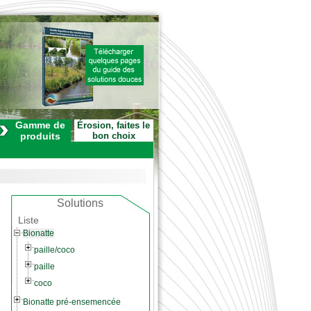
Gamme de
Érosion, faites le
produits
bon choix
Solutions
Liste
Bionatte
paille/coco
paille
coco
Bionatte pré-ensemencée