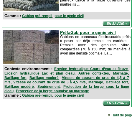
pierreux Grâce à la faible ouverture des
mailles ils ...
Gamme :
,
Gabion pré-rempli
pour le génie civil
PréfaGab pour le génie civil
Gabions en panneaux électrosoudés prêts
à poser car déjà remplis en carrières
Remplis avec des granulats vibro-
compactées (70 à 150 mm) de manière à
avoir une densité optimale. La ...
Contexte environnement :
,
Erosion hydraulique Cours d’eau et fleuve
,
,
,
Erosion hydraulique Lac et plan d’eau
Autres contextes
Marnage
,
,
Batillage fort
Batillage modéré
Vitesse de courant de crue de 4,5 à 7
,
,
,
,
m/s
Vitesse de courant de crue de 3 à 4,5 m/s
Marnage
Batillage fort
,
,
Batillage modéré
Soutènement
Protection de la berge sous la ligne
,
d’eau
Protection de la berge soumise au marnage
Gamme :
,
Gabion pré-rempli
pour le génie civil
Haut de pag