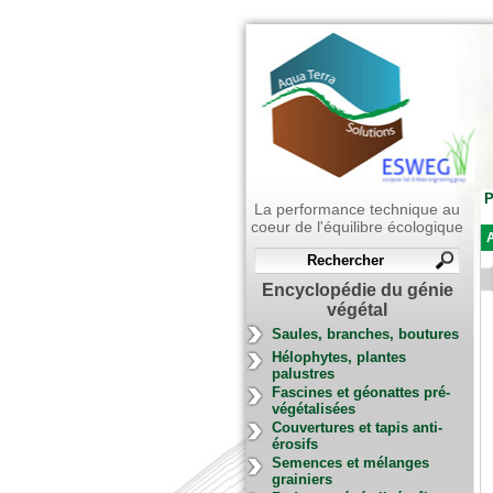
P
La performance technique au
coeur de l'équilibre écologique
A
Encyclopédie du génie
végétal
Saules, branches, boutures
Hélophytes, plantes
palustres
Fascines et géonattes pré-
végétalisées
Couvertures et tapis anti-
érosifs
Semences et mélanges
grainiers