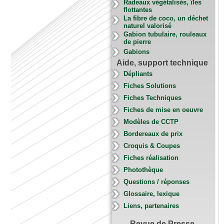
Radeaux végétalisés, îles
flottantes
La fibre de coco, un déchet
naturel valorisé
Gabion tubulaire, rouleaux
de pierre
Gabions
Aide, support technique
Dépliants
Fiches Solutions
Fiches Techniques
Fiches de mise en oeuvre
Modèles de CCTP
Bordereaux de prix
Croquis & Coupes
Fiches réalisation
Photothèque
Questions / réponses
Glossaire, lexique
Liens, partenaires
Revue de Presse