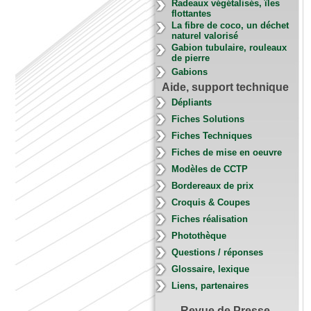
Radeaux végétalisés, îles
flottantes
La fibre de coco, un déchet
naturel valorisé
Gabion tubulaire, rouleaux
de pierre
Gabions
Aide, support technique
Dépliants
Fiches Solutions
Fiches Techniques
Fiches de mise en oeuvre
Modèles de CCTP
Bordereaux de prix
Croquis & Coupes
Fiches réalisation
Photothèque
Questions / réponses
Glossaire, lexique
Liens, partenaires
Revue de Presse