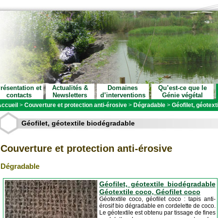
résentation et
Actualités &
Domaines
Qu’est-ce que le
contacts
Newsletters
d’interventions
Génie végétal
ccueil
>
Couverture et protection anti-érosive
>
Dégradable
>
Géofilet, géotext
Géofilet, géotextile biodégradable
Couverture et protection anti-érosive
Dégradable
Géofilet, géotextile biodégradable
Géotextile coco, Géofilet coco
Géotextile coco, géofilet coco : tapis anti-
érosif bio dégradable en cordelette de coco.
Le géotextile est obtenu par tissage de fines