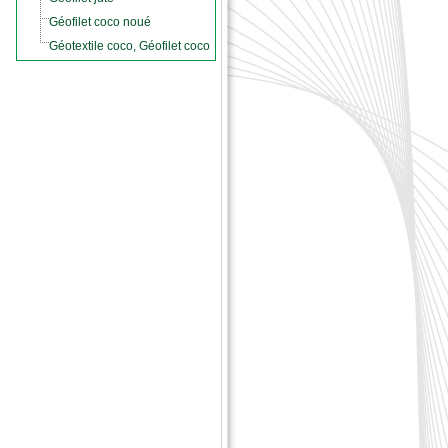
Géofilet coco noué
Géotextile coco, Géofilet coco