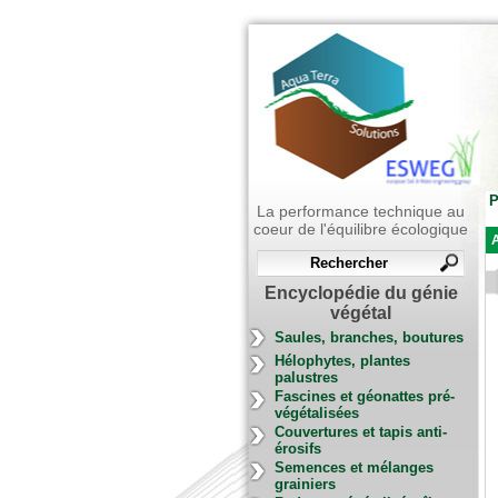
P
La performance technique au
coeur de l'équilibre écologique
A
Encyclopédie du génie
végétal
Saules, branches, boutures
Hélophytes, plantes
palustres
Fascines et géonattes pré-
végétalisées
Couvertures et tapis anti-
érosifs
Semences et mélanges
grainiers