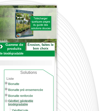
Gamme de
Érosion, faites le
produits
bon choix
ile biodégradable
Solutions
Liste
Bionatte
Bionatte pré-ensemencée
Bionatte renforcée
Géofilet, géotextile
biodégradable
Géofilet jute