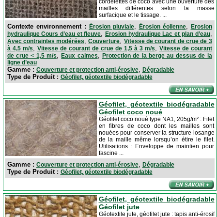
cordelettes de coco avec une ouverture des
mailles différentes selon la masse
surfacique et le tissage. ...
Contexte environnement :
,
,
Érosion pluviale
Érosion éolienne
Erosion
,
,
hydraulique Cours d’eau et fleuve
Erosion hydraulique Lac et plan d’eau
,
,
Avec contraintes modérées
Couverture
Vitesse de courant de crue de 3
,
,
à 4,5 m/s
Vitesse de courant de crue de 1,5 à 3 m/s
Vitesse de courant
,
,
de crue < 1,5 m/s
Eaux calmes
Protection de la berge au dessus de la
ligne d’eau
Gamme :
,
Couverture et protection anti-érosive
Dégradable
Type de Produit :
Géofilet, géotextile biodégradable
Géofilet, géotextile biodégradable
Géofilet coco noué
Géofilet coco noué type NA1, 205g/m² : Filet
en fibres de coco dont les mailles sont
nouées pour conserver la structure losange
de la maille même lorsqu’on étire le filet.
Utilisations : Enveloppe de maintien pour
fascine ...
Gamme :
,
Couverture et protection anti-érosive
Dégradable
Type de Produit :
Géofilet, géotextile biodégradable
Géofilet, géotextile biodégradable
Géofilet jute
Géotextile jute, géofilet jute : tapis anti-érosif