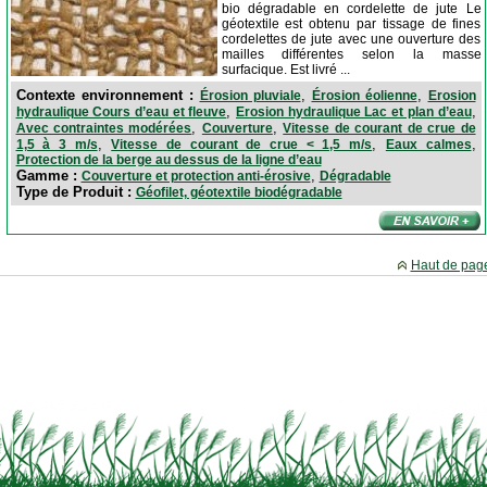
bio dégradable en cordelette de jute Le
géotextile est obtenu par tissage de fines
cordelettes de jute avec une ouverture des
mailles différentes selon la masse
surfacique. Est livré ...
Contexte environnement :
,
,
Érosion pluviale
Érosion éolienne
Erosion
,
,
hydraulique Cours d’eau et fleuve
Erosion hydraulique Lac et plan d’eau
,
,
Avec contraintes modérées
Couverture
Vitesse de courant de crue de
,
,
,
1,5 à 3 m/s
Vitesse de courant de crue < 1,5 m/s
Eaux calmes
Protection de la berge au dessus de la ligne d’eau
Gamme :
,
Couverture et protection anti-érosive
Dégradable
Type de Produit :
Géofilet, géotextile biodégradable
Haut de pag