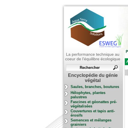
P
La performance technique au
coeur de l'équilibre écologique
A
Encyclopédie du génie
végétal
Saules, branches, boutures
Hélophytes, plantes
palustres
Fascines et géonattes pré-
végétalisées
Couvertures et tapis anti-
érosifs
Semences et mélanges
grainiers