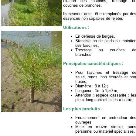
fixation des fascines, tressage o
couches de branches.
Ils peuvent aussi être remplacés par de
essences non capables de rejeter.
Utilisations :
En défense de berges,
Stabilisation de pieds ou maintie
des fascines,
Tressage ou couches d
branches.
Principales caractéristiques :
Pour fascines et tressage d
saule, ronds, non écorcés et no
traités;
Diamètre : 8 à 12 ;
Longueur : 1m à 1,50 m;
Attention : espèce cassante : le
pieux long sont difficiles à battre.
Les plus produits :
Enracinement en profondeur de
ouvrages,
Mise en œuvre simple, san
personnel ou matériel spécialisés.