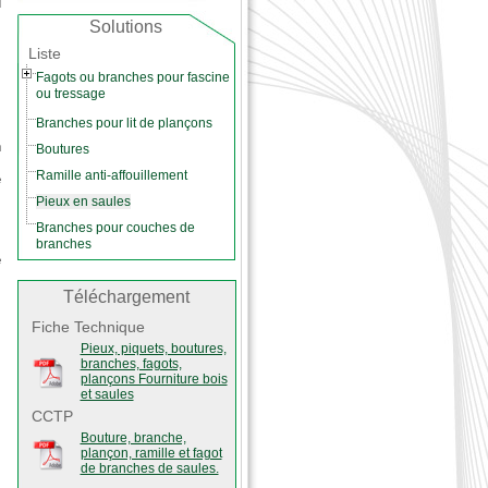
u
Solutions
s
Liste
Fagots ou branches pour fascine
ou tressage
Branches pour lit de plançons
n
Boutures
Ramille anti-affouillement
e
Pieux en saules
Branches pour couches de
branches
e
n
Téléchargement
Fiche Technique
s
Pieux, piquets, boutures,
branches, fagots,
plançons Fourniture bois
et saules
CCTP
s
Bouture, branche,
plançon, ramille et fagot
s
de branches de saules.