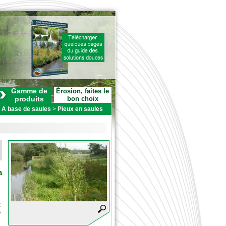
Gamme de
Érosion, faites le
produits
bon choix
>
A base de saules
>
Pieux en saules
a
t
e
: