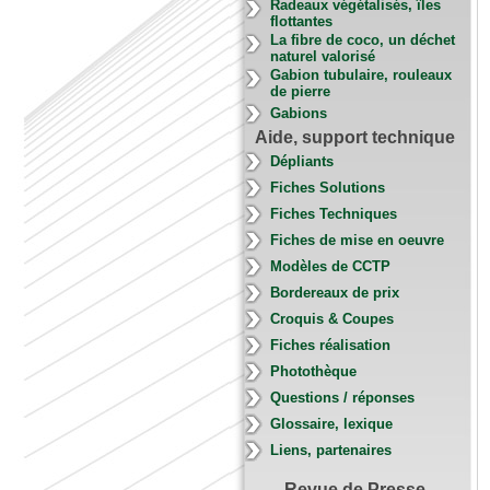
Radeaux végétalisés, îles
flottantes
La fibre de coco, un déchet
naturel valorisé
Gabion tubulaire, rouleaux
de pierre
Gabions
Aide, support technique
Dépliants
Fiches Solutions
Fiches Techniques
Fiches de mise en oeuvre
Modèles de CCTP
Bordereaux de prix
Croquis & Coupes
Fiches réalisation
Photothèque
Questions / réponses
Glossaire, lexique
Liens, partenaires
Revue de Presse