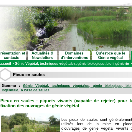
résentation et
Actualités &
Domaines
Qu’est-ce que le
contacts
Newsletters
d’interventions
Génie végétal
ccueil
>
Génie Végétal, techniques végétales, génie biologique, bio-ingénierie
Pieux en saules
Gamme :
Génie Végétal, techniques végétales, génie biologique, bio-
,
ingénierie
A base de saules
Pieux en saules : piquets vivants (capable de rejeter) pour l
fixation des ouvrages de génie végétal
Les pieux de saules sont généralemen
utilisés lors de la mise en plac
d’ouvrages de génie végétal vivants 