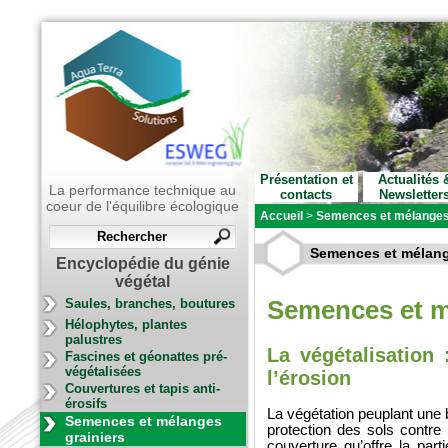
Présentation et
Actualités 
La performance technique au
contacts
Newsletter
coeur de l'équilibre écologique
Accueil
>
Semences et mélanges 
Semences et mélang
Encyclopédie du génie
végétal
Semences et m
Saules, branches, boutures
Hélophytes, plantes
palustres
La végétalisation
Fascines et géonattes pré-
végétalisées
l’érosion
Couvertures et tapis anti-
érosifs
La végétation peuplant une b
Semences et mélanges
protection des sols contre 
grainiers
couverture qu’offre la part