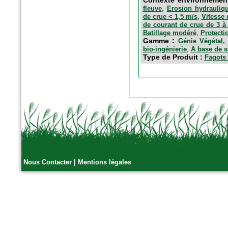
,
fleuve
Erosion hydrauliqu
,
de crue < 1,5 m/s
Vitesse 
de courant de crue de 3 à
,
Batillage modéré
Protecti
Gamme :
Génie Végétal, 
,
bio-ingénierie
A base de s
Type de Produit :
Fagots 
Nous Contacter
|
Mentions légales