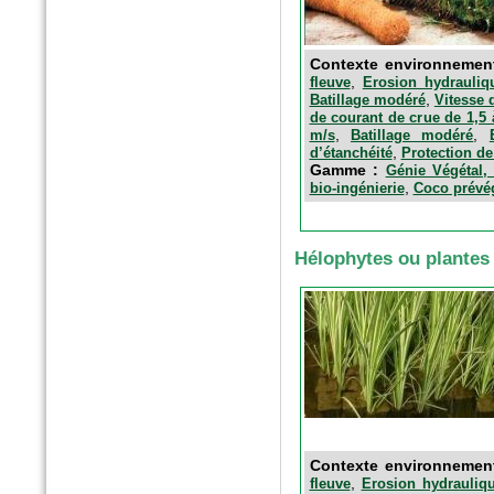
n°179 - Mars 2017
Contexte environnemen
Conception, réalisation et
,
fleuve
Erosion hydrauliq
gestion des espaces verts et
,
Batillage modéré
Vitesse 
des aménagements urbains
de courant de crue de 1,5 
Espace publique et paysage
,
,
m/s
Batillage modéré
,
d’étanchéité
Protection de
Gamme :
Génie Végétal, 
,
bio-ingénierie
Coco prévég
Hélophytes ou plantes
n°79 - Mars 2017
Le magazine des paysagistes
et des artisans de la nature
Profession paysagiste
Contexte environnemen
,
fleuve
Erosion hydrauliqu