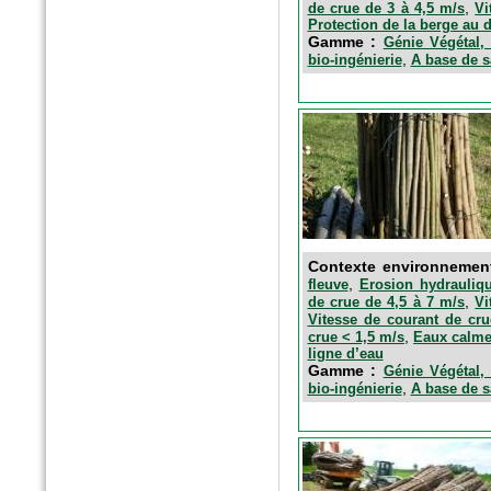
n°389 Mai 2016
,
de crue de 3 à 4,5 m/s
Vi
Paysage actualité
Protection de la berge au 
Gamme :
Génie Végétal, 
Fascines en fibres de bois
,
bio-ingénierie
A base de s
Contexte environnemen
,
fleuve
Erosion hydrauliqu
,
de crue de 4,5 à 7 m/s
Vi
Vitesse de courant de cru
n°5 - Avril 2016
,
crue < 1,5 m/s
Eaux calm
SolScope Mag
ligne d’eau
Confinement des terres et
Gamme :
Génie Végétal, 
granulats par géoalvéoles
,
bio-ingénierie
A base de s