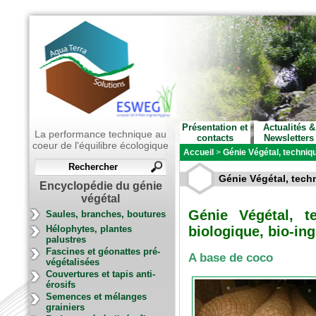
Présentation et
Actualités &
La performance technique au
contacts
Newsletters
coeur de l'équilibre écologique
Accueil
>
Génie Végétal, techniqu
Génie Végétal, techn
Encyclopédie du génie
végétal
Génie Végétal, t
Saules, branches, boutures
Hélophytes, plantes
biologique, bio-ing
palustres
Fascines et géonattes pré-
A base de coco
végétalisées
Couvertures et tapis anti-
érosifs
Semences et mélanges
grainiers