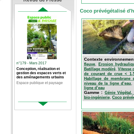
Coco prévégétalisé d'
Contexte environnemen
n°179 - Mars 2017
,
fleuve
Erosion hydrauliq
,
Batillage modéré
Vitesse 
Conception, réalisation et
gestion des espaces verts et
de courant de crue < 1,
des aménagements urbains
Habillage de membrane d
Espace publique et paysage
niveau de la ligne d’eau
ligne d’eau
Gamme :
Génie Végétal, 
,
bio-ingénierie
Coco prévég