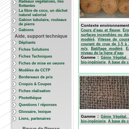
Radeaux végétalisés, îles
flottantes
La fibre de coco, un déchet
naturel valorisé
Gabion tubulaire, rouleaux
de pierre
Contexte environnemen
,
Gabions
Cours d’eau et fleuve
Ero
surfaces incendiées ou dé
Aide, support technique
,
modéré
Vitesse de cour
Dépliants
courant de crue de 1,5 à
,
,
m/s
Batillage modéré
E
Fiches Solutions
niveau de la ligne d’eau
Fiches Techniques
Gamme :
Génie Végétal, 
,
bio-ingénierie
A base de 
Fiches de mise en oeuvre
Modèles de CCTP
Bordereaux de prix
Croquis & Coupes
Fiches réalisation
Photothèque
Questions / réponses
Glossaire, lexique
Gamme :
Génie Végétal, 
Liens, partenaires
,
bio-ingénierie
A base de 
Revue de Presse