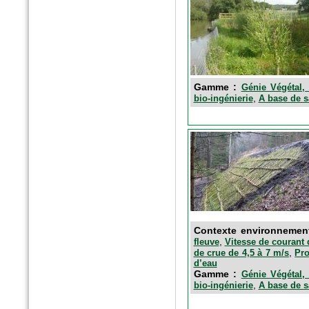
n°175 - Octobre 2016
Horticulture et Paysage
Noues végétalisées : palier
l’imperméabilisation des sols
Gamme :
Génie Végétal, 
,
bio-ingénierie
A base de s
Hors-Série - Juillet 2016
Contexte environnemen
CHANTIERS DE FRANCE
,
fleuve
Vitesse de courant 
AquaTerra Solutions : Géo-
,
de crue de 4,5 à 7 m/s
Pro
alvéoles XXL
d’eau
Gamme :
Génie Végétal, 
,
bio-ingénierie
A base de s