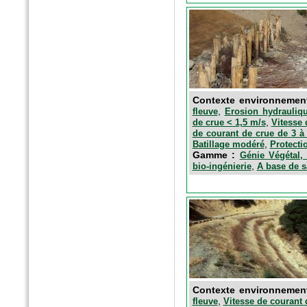
Contexte environnemen
n°5869 Mai 2016
,
fleuve
Erosion hydrauliqu
,
de crue < 1,5 m/s
Vitesse 
Le moniteur
de courant de crue de 3 à
Fagots de fibres épuratoires
,
Batillage modéré
Protecti
Gamme :
Génie Végétal, 
,
bio-ingénierie
A base de s
Contexte environnemen
,
fleuve
Vitesse de courant 