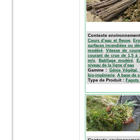
Contexte environnemen
,
Cours d’eau et fleuve
Ero
n°40 - Avril 2016
surfaces incendiées ou dé
Egis contact
,
modéré
Vitesse de cour
Le parc du Heyritz, nouveau
courant de crue de 1,5 à
poumon vert de Strasbourg
,
,
m/s
Batillage modéré
E
niveau de la ligne d’eau
Gamme :
Génie Végétal, 
,
bio-ingénierie
A base de s
Type de Produit :
Fagots 
Contexte environnemen