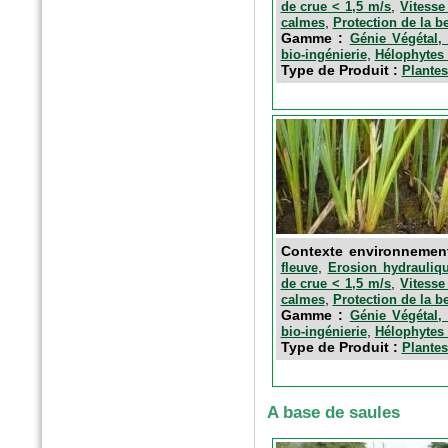
,
de crue < 1,5 m/s
Vitesse
,
calmes
Protection de la b
Gamme :
Génie Végétal, 
,
bio-ingénierie
Hélophytes 
Type de Produit :
Plantes
n°77 Janv 2017
Le magazine des paysagistes
et des artisans de la nature
Profession paysagiste
Contexte environnemen
,
fleuve
Erosion hydrauliqu
,
de crue < 1,5 m/s
Vitesse
,
calmes
Protection de la b
Gamme :
Génie Végétal, 
,
bio-ingénierie
Hélophytes 
Type de Produit :
Plantes
A base de saules