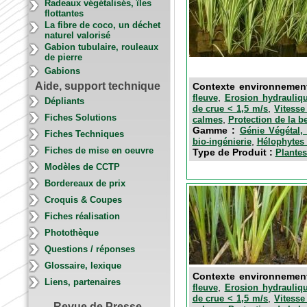
Radeaux végétalisés, îles
flottantes
La fibre de coco, un déchet
naturel valorisé
Gabion tubulaire, rouleaux
de pierre
Gabions
Aide, support technique
Contexte environnemen
,
fleuve
Erosion hydrauliqu
Dépliants
,
de crue < 1,5 m/s
Vitesse
Fiches Solutions
,
calmes
Protection de la b
Gamme :
Génie Végétal, 
Fiches Techniques
,
bio-ingénierie
Hélophytes 
Fiches de mise en oeuvre
Type de Produit :
Plantes
Modèles de CCTP
Bordereaux de prix
Croquis & Coupes
Fiches réalisation
Photothèque
Questions / réponses
Glossaire, lexique
Contexte environnemen
Liens, partenaires
,
fleuve
Erosion hydrauliqu
,
de crue < 1,5 m/s
Vitesse
Revue de Presse