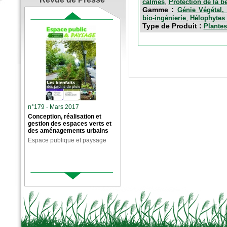
,
calmes
Protection de la b
Gamme :
Génie Végétal, 
,
bio-ingénierie
Hélophytes 
Type de Produit :
Plantes
n°179 - Mars 2017
Conception, réalisation et
gestion des espaces verts et
des aménagements urbains
Espace publique et paysage