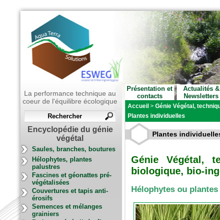
Présentation et
Actualités &
La performance technique au
contacts
Newsletters
coeur de l'équilibre écologique
Accueil
>
Génie Végétal, techniqu
Plantes individuelles
Encyclopédie du génie
Plantes individuelle
végétal
Saules, branches, boutures
Génie Végétal, t
Hélophytes, plantes
palustres
biologique, bio-ing
Fascines et géonattes pré-
végétalisées
Hélophytes ou plantes
Couvertures et tapis anti-
érosifs
Semences et mélanges
grainiers